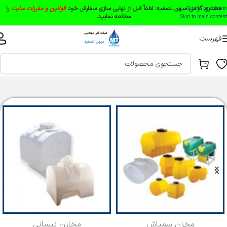
مشتری گرامی میهن تصفیه:
لطفاً قبل از نهایی سازی سفارش خود
قوانین و مقررات سایت
را
Skip to navigation
مطالعه نمایید.
Skip to main content
فهرست
خانه
تی سی پی دکور
آبنما
مخزن سمپاش
مخازن نیسانی