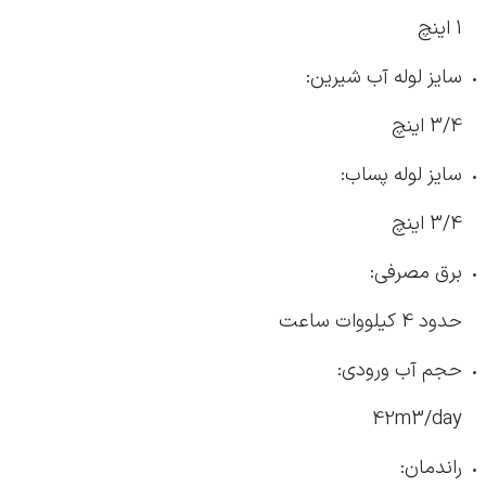
1 اینچ
سایز لوله آب شیرین:
3/4 اینچ
سایز لوله پساب:
3/4 اینچ
برق مصرفی:
حدود 4 کیلووات ساعت
حجم آب ورودی:
42m3/day
راندمان: