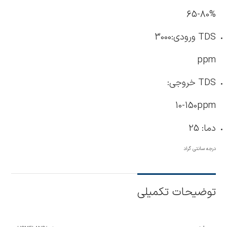
65-80%
TDS ورودی:3000
ppm
TDS خروجی:
10-150ppm
دما: 25
درجه سانتی گراد
توضیحات تکمیلی