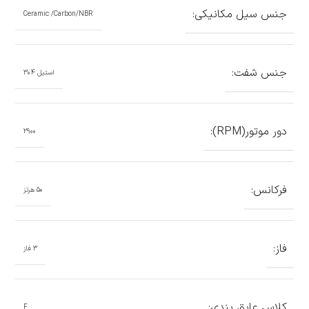
جنس سیل مکانیکی:
Ceramic /Carbon/NBR
جنس شفت:
استیل 304
دور موتور(RPM):
2900
فرکانس:
50 هرتز
فاز:
3 فاز
کلاس عایق بندی:
F