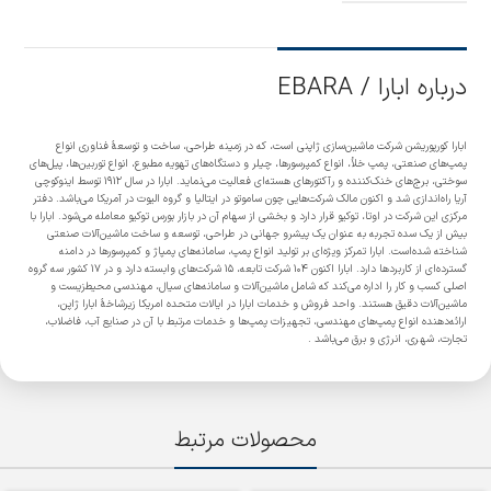
درباره ابارا / EBARA
ابارا کورپوریشن شرکت ماشین‌سازی ژاپنی است، که در زمینه طراحی، ساخت و توسعهٔ فناوری انواع
پمپ‌های صنعتی، پمپ خلأ، انواع کمپرسورها، چیلر و دستگاه‌های تهویه مطبوع، انواع توربین‌ها، پیل‌های
سوختی، برج‌های خنک‌کننده و رآکتورهای هسته‌ای فعالیت می‌نماید. ابارا در سال ۱۹۱۲ توسط اینوکوچی
آریا راه‌اندازی شد و اکنون مالک شرکت‌هایی چون ساموتو در ایتالیا و گروه الیوت در آمریکا می‌باشد. دفتر
مرکزی این شرکت در اوتا، توکیو قرار دارد و بخشی از سهام آن در بازار بورس توکیو معامله می‌شود. ابارا با
بیش از یک سده تجربه به عنوان یک پیشرو جهانی در طراحی، توسعه و ساخت ماشین‌آلات صنعتی
شناخته شده‌است. ابارا تمرکز ویژه‌ای بر تولید انواع پمپ، سامانه‌های پمپاژ و کمپرسورها در دامنه
گسترده‌ای از کاربردها دارد. ابارا اکنون ۱۰۴ شرکت تابعه، ۱۵ شرکت‌های وابسته دارد و در ۱۷ کشور سه گروه
اصلی کسب و کار را اداره می‌کند که شامل ماشین‌آلات و سامانه‌های سیال، مهندسی محیط‌زیست و
ماشین‌آلات دقیق هستند. واحد فروش و خدمات ابارا در ایالات متحده امریکا زیرشاخهٔ ابارا ژاپن،
ارائه‌دهنده انواع پمپ‌های مهندسی، تجهیزات پمپ‌ها و خدمات مرتبط با آن در صنایع آب، فاضلاب،
تجارت، شهری، انرژی و برق می‌باشد .
محصولات مرتبط