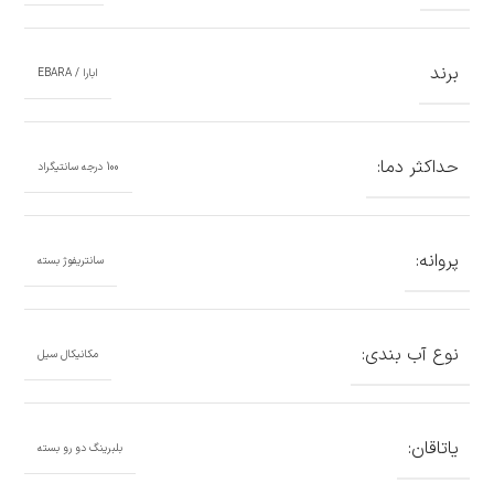
برند
ابارا / EBARA
حداکثر دما:
100 درجه سانتیگراد
پروانه:
سانتریفوژ بسته
نوع آب بندی:
مکانیکال سیل
یاتاقان:
بلبرینگ دو رو بسته