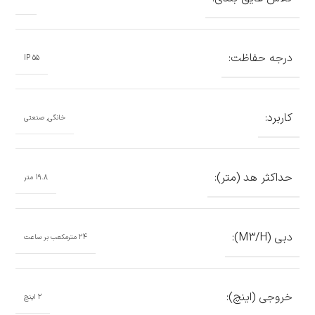
درجه حفاظت:
IP 55
کاربرد:
خانگی, صنعتی
حداکثر هد (متر):
19.8 متر
دبی (M3/H):
24 مترمکعب بر ساعت
خروجی (اینچ):
2 اینچ