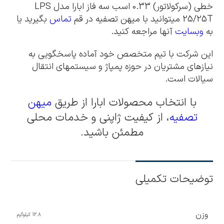
خطی (سرکولاتور) 0.33 اسب سه فاز ابارا مدل LPS
25/25T میتوانید با میهن تصفیه در قم
تماس
بگیرید یا
به
وبسایت
آنها مراجعه کنید.
این شرکت با تیم متخصص خود آماده پاسخگویی به
نیازهای مشتریان در حوزه پمپاژ و سیستمهای انتقال
سیالات است.
با انتخاب محصولات ابارا از طریق
میهن
تصفیه
، از کیفیت ژاپنی و خدمات محلی
مطمئن باشید.
توضیحات تکمیلی
وزن
12.8 کیلوگرم