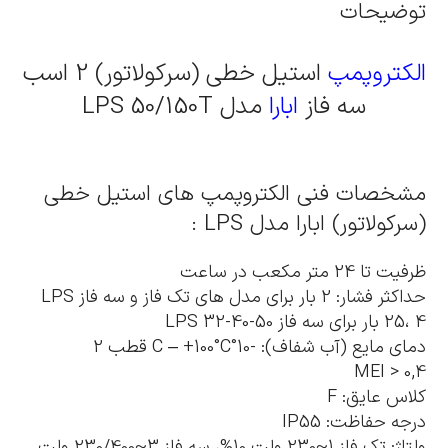
توضیحات
الکتروپمپ
استیل خطی (سرکولاتور) 2 اسب
سه فاز
ابارا
مدل LPS 50/150T
مشخصات فنی الکتروپمپ های استیل خطی
(سرکولاتور) ابارا مدل LPS :
ظرفیت تا 24 متر مکعب در ساعت
حداکثر فشار: 2 بار برای مدل های تک فاز و سه فاز LPS
25، 4 بار برای سه فاز LPS 32-40-50
دمای مایع (آب شفاف): -10°C – +100°C قطب 2
MEI > 0,4
کلاس عایق: F
درجه حفاظت: IP55
ولتاژ: تک فاز 1~230 ولت 10%، سه فاز 3~230/400 ولت