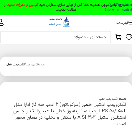
مشتری گرامی میهن تصفیه:
لطفاً قبل از نهایی سازی سفارش خود
قوانین و مقررات سایت
را
Skip to navigation
مطالعه نمایید.
Skip to main content
فهرست
خانه
الکتروپمپ
الکتروپمپ خطی
دسته:
الکتروپمپ خطی
الکتروپمپ استیل خطی (سرکولاتور) 2 اسب سه فاز ابارا مدل
LPS 50/150T پمپ سانتریفیوژ خطی با هیدرولیک از جنس
استنلس استیل AISI 304 با مکش و تخلیه در همان محور
است.