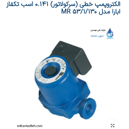
الکتروپمپ خطی (سرکولاتور) 0.141 اسب تکفاز
ابارا مدل MR 53/1/130
بزرگنمایی تصویر