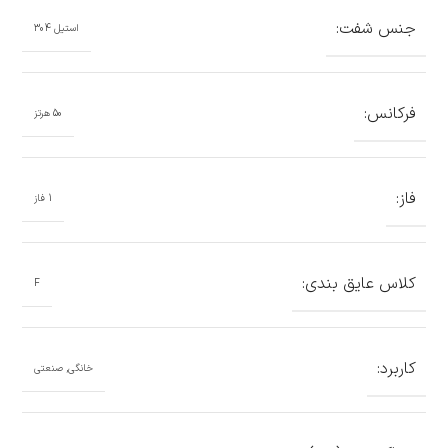
جنس شفت:
استیل 304
فرکانس:
50 هرتز
فاز:
1 فاز
کلاس عایق بندی:
F
کاربرد:
خانگی, صنعتی