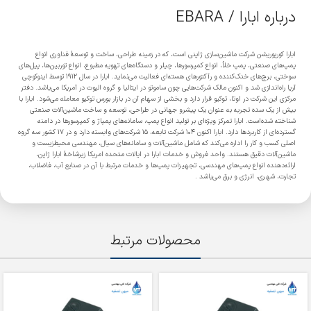
درباره ابارا / EBARA
ابارا کورپوریشن شرکت ماشین‌سازی ژاپنی است، که در زمینه طراحی، ساخت و توسعهٔ فناوری انواع
پمپ‌های صنعتی، پمپ خلأ، انواع کمپرسورها، چیلر و دستگاه‌های تهویه مطبوع، انواع توربین‌ها، پیل‌های
سوختی، برج‌های خنک‌کننده و رآکتورهای هسته‌ای فعالیت می‌نماید. ابارا در سال ۱۹۱۲ توسط اینوکوچی
آریا راه‌اندازی شد و اکنون مالک شرکت‌هایی چون ساموتو در ایتالیا و گروه الیوت در آمریکا می‌باشد. دفتر
مرکزی این شرکت در اوتا، توکیو قرار دارد و بخشی از سهام آن در بازار بورس توکیو معامله می‌شود. ابارا با
بیش از یک سده تجربه به عنوان یک پیشرو جهانی در طراحی، توسعه و ساخت ماشین‌آلات صنعتی
شناخته شده‌است. ابارا تمرکز ویژه‌ای بر تولید انواع پمپ، سامانه‌های پمپاژ و کمپرسورها در دامنه
گسترده‌ای از کاربردها دارد. ابارا اکنون ۱۰۴ شرکت تابعه، ۱۵ شرکت‌های وابسته دارد و در ۱۷ کشور سه گروه
اصلی کسب و کار را اداره می‌کند که شامل ماشین‌آلات و سامانه‌های سیال، مهندسی محیط‌زیست و
ماشین‌آلات دقیق هستند. واحد فروش و خدمات ابارا در ایالات متحده امریکا زیرشاخهٔ ابارا ژاپن،
ارائه‌دهنده انواع پمپ‌های مهندسی، تجهیزات پمپ‌ها و خدمات مرتبط با آن در صنایع آب، فاضلاب،
تجارت، شهری، انرژی و برق می‌باشد .
محصولات مرتبط