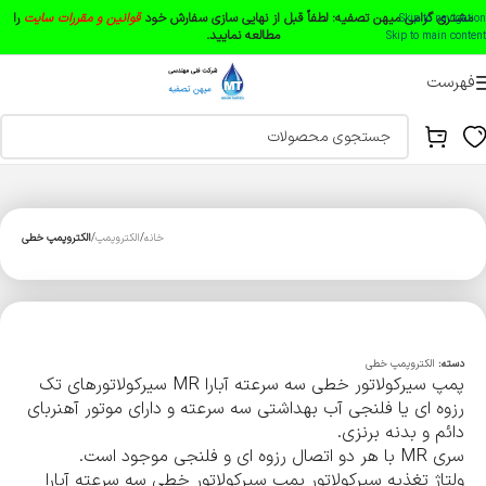
مشتری گرامی میهن تصفیه:
لطفاً قبل از نهایی سازی سفارش خود
قوانین و مقررات سایت
را
Skip to navigation
مطالعه نمایید.
Skip to main content
فهرست
خانه
الکتروپمپ
الکتروپمپ خطی
دسته:
الکتروپمپ خطی
پمپ سیرکولاتور خطی سه سرعته آبارا MR سیرکولاتورهای تک
رزوه ای یا فلنجی آب بهداشتی سه سرعته و دارای موتور آهنربای
دائم و بدنه برنزی.
سری MR با هر دو اتصال رزوه ای و فلنجی موجود است.
ولتاژ تغذیه سیرکولاتور پمپ سیرکولاتور خطی سه سرعته آبارا