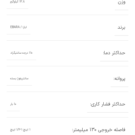
وزن
12.8 کیلوگرم
برند
ابارا / EBARA
حداکثر دما:
110 درجه سانتیگراد
پروانه:
سانتریفوژ بسته
حداکثر فشار کاری:
10 بار
فاصله خروجی 130 میلیمتر:
1 اینچ 1-1/2 اینچ