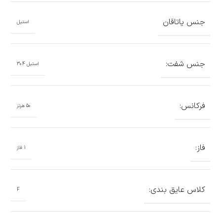
جنس یاتاقان
استیل
جنس شفت:
استیل 304
فرکانس:
50 هرتز
فاز:
1 فاز
کلاس عایق بندی:
F