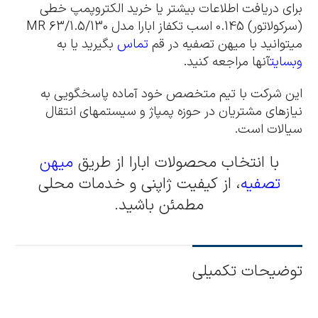
برای دریافت اطلاعات بیشتر یا خرید الکتروپمپ خطی
(سرکولاتور) 0.145 اسب تکفاز ابارا مدل MR 63/1.5/130
میتوانید با میهن تصفیه در قم
تماس
بگیرید یا به
وبسایت
آنها مراجعه کنید.
این شرکت با تیم متخصص خود آماده پاسخگویی به
نیازهای مشتریان در حوزه پمپاژ و سیستمهای انتقال
سیالات است.
با انتخاب محصولات ابارا از طریق
میهن
تصفیه
، از کیفیت ژاپنی و خدمات محلی
مطمئن باشید.
توضیحات تکمیلی