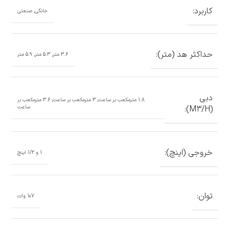
کاربرد:
خانگی, صنعتی
حداکثر هد (متر):
3.6 متر, 5.3 متر, 5.9 متر
دبی
1.8 مترمکعب بر ساعت, 3 مترمکعب بر ساعت, 3.6 مترمکعب بر
(M3/H):
ساعت
خروجی (اینچ):
1 و 1/2 اینچ
توان:
107 وات