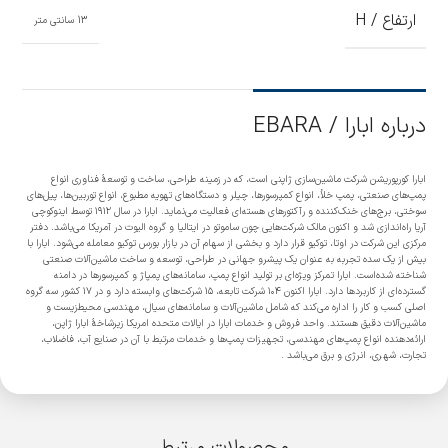
ارتفاع / H
13 سانتی متر
درباره ابارا / EBARA
ابارا کورپوریشن شرکت ماشین‌سازی ژاپنی است، که در زمینه طراحی، ساخت و توسعهٔ فناوری انواع
پمپ‌های صنعتی، پمپ خلأ، انواع کمپرسورها، چیلر و دستگاه‌های تهویه مطبوع، انواع توربین‌ها، پیل‌های
سوختی، برج‌های خنک‌کننده و رآکتورهای هسته‌ای فعالیت می‌نماید. ابارا در سال ۱۹۱۲ توسط اینوکوچی
آریا راه‌اندازی شد و اکنون مالک شرکت‌هایی چون ساموتو در ایتالیا و گروه الیوت در آمریکا می‌باشد. دفتر
مرکزی این شرکت در اوتا، توکیو قرار دارد و بخشی از سهام آن در بازار بورس توکیو معامله می‌شود. ابارا با
بیش از یک سده تجربه به عنوان یک پیشرو جهانی در طراحی، توسعه و ساخت ماشین‌آلات صنعتی
شناخته شده‌است. ابارا تمرکز ویژه‌ای بر تولید انواع پمپ، سامانه‌های پمپاژ و کمپرسورها در دامنه
گسترده‌ای از کاربردها دارد. ابارا اکنون ۱۰۴ شرکت تابعه، ۱۵ شرکت‌های وابسته دارد و در ۱۷ کشور سه گروه
اصلی کسب و کار را اداره می‌کند که شامل ماشین‌آلات و سامانه‌های سیال، مهندسی محیط‌زیست و
ماشین‌آلات دقیق هستند. واحد فروش و خدمات ابارا در ایالات متحده امریکا زیرشاخهٔ ابارا ژاپن،
ارائه‌دهنده انواع پمپ‌های مهندسی، تجهیزات پمپ‌ها و خدمات مرتبط با آن در صنایع آب، فاضلاب،
تجارت، شهری، انرژی و برق می‌باشد .
محصولات مرتبط