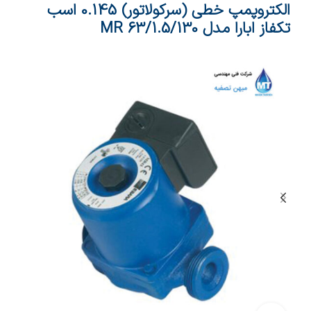
الکتروپمپ خطی (سرکولاتور) 0.145 اسب
تکفاز ابارا مدل MR 63/1.5/130