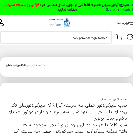
مشتری گرامی میهن تصفیه:
لطفاً قبل از نهایی سازی سفارش خود
قوانین و مقررات سایت
را
Skip to navigation
مطالعه نمایید.
Skip to main content
فهرست
خانه
الکتروپمپ
الکتروپمپ خطی
دسته:
الکتروپمپ خطی
پمپ سیرکولاتور خطی سه سرعته آبارا MR سیرکولاتورهای تک
رزوه ای یا فلنجی آب بهداشتی سه سرعته و دارای موتور آهنربای
دائم و بدنه برنزی.
سری MR با هر دو اتصال رزوه ای و فلنجی موجود است.
ولتاژ تغذیه سیرکولاتور پمپ سیرکولاتور خطی سه سرعته آبارا