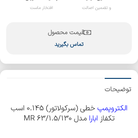
و تضمین اصالت
افتخار ماست
قیمت محصول
تماس بگیرید
توضیحات
الکتروپمپ
خطی (سرکولاتور) 0.145 اسب
تکفاز
ابارا
مدل MR 63/1.5/130