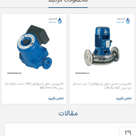
الکتروپمپ استیل خطی (سرکولاتور) 1 اسب سه فاز
الکتروپمپ خطی (سرکولاتور) 0.135 اسب تکفاز ابارا
ابارا مدل LPS 40/75T
مدل MR 43/1/130
تماس بگیرید
تماس بگیرید
مقالات
29