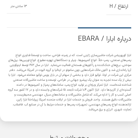
ارتفاع / H
13 سانتی متر
درباره ابارا / EBARA
ابارا کورپوریشن شرکت ماشین‌سازی ژاپنی است، که در زمینه طراحی، ساخت و توسعهٔ فناوری انواع
پمپ‌های صنعتی، پمپ خلأ، انواع کمپرسورها، چیلر و دستگاه‌های تهویه مطبوع، انواع توربین‌ها، پیل‌های
سوختی، برج‌های خنک‌کننده و رآکتورهای هسته‌ای فعالیت می‌نماید. ابارا در سال ۱۹۱۲ توسط اینوکوچی
آریا راه‌اندازی شد و اکنون مالک شرکت‌هایی چون ساموتو در ایتالیا و گروه الیوت در آمریکا می‌باشد. دفتر
مرکزی این شرکت در اوتا، توکیو قرار دارد و بخشی از سهام آن در بازار بورس توکیو معامله می‌شود. ابارا با
بیش از یک سده تجربه به عنوان یک پیشرو جهانی در طراحی، توسعه و ساخت ماشین‌آلات صنعتی
شناخته شده‌است. ابارا تمرکز ویژه‌ای بر تولید انواع پمپ، سامانه‌های پمپاژ و کمپرسورها در دامنه
گسترده‌ای از کاربردها دارد. ابارا اکنون ۱۰۴ شرکت تابعه، ۱۵ شرکت‌های وابسته دارد و در ۱۷ کشور سه گروه
اصلی کسب و کار را اداره می‌کند که شامل ماشین‌آلات و سامانه‌های سیال، مهندسی محیط‌زیست و
ماشین‌آلات دقیق هستند. واحد فروش و خدمات ابارا در ایالات متحده امریکا زیرشاخهٔ ابارا ژاپن،
ارائه‌دهنده انواع پمپ‌های مهندسی، تجهیزات پمپ‌ها و خدمات مرتبط با آن در صنایع آب، فاضلاب،
تجارت، شهری، انرژی و برق می‌باشد .
محصولات مرتبط