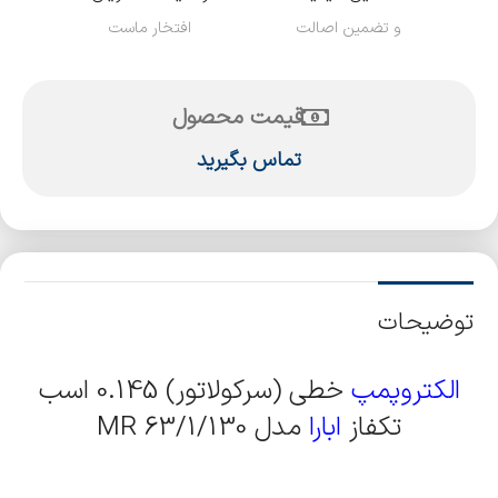
و تضمین اصالت
افتخار ماست
قیمت محصول
تماس بگیرید
توضیحات
الکتروپمپ
خطی (سرکولاتور) 0.145 اسب
تکفاز
ابارا
مدل MR 63/1/130