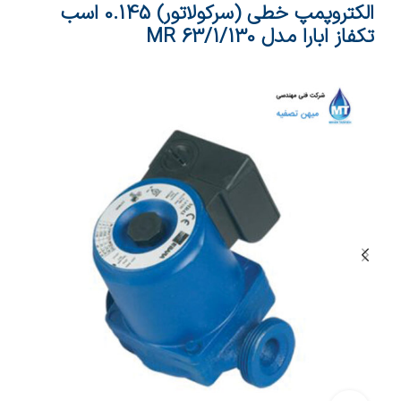
الکتروپمپ خطی (سرکولاتور) 0.145 اسب
تکفاز ابارا مدل MR 63/1/130