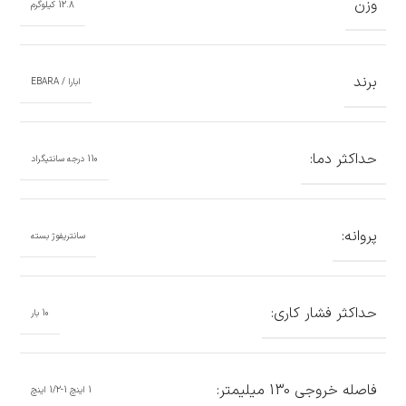
وزن
12.8 کیلوگرم
برند
ابارا / EBARA
حداکثر دما:
110 درجه سانتیگراد
پروانه:
سانتریفوژ بسته
حداکثر فشار کاری:
10 بار
فاصله خروجی 130 میلیمتر:
1 اینچ 1-1/2 اینچ