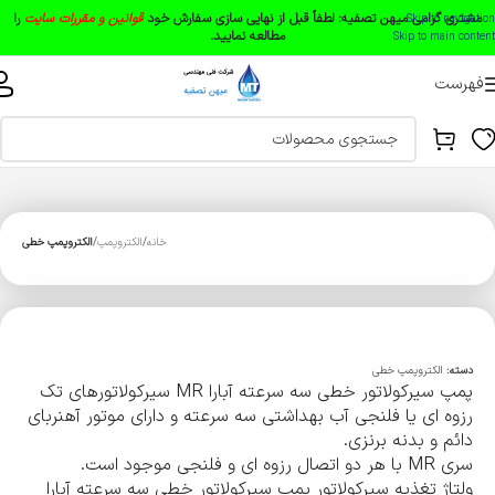
مشتری گرامی میهن تصفیه:
لطفاً قبل از نهایی سازی سفارش خود
قوانین و مقررات سایت
را
Skip to navigation
مطالعه نمایید.
Skip to main content
فهرست
خانه
الکتروپمپ
الکتروپمپ خطی
دسته:
الکتروپمپ خطی
پمپ سیرکولاتور خطی سه سرعته آبارا MR سیرکولاتورهای تک
رزوه ای یا فلنجی آب بهداشتی سه سرعته و دارای موتور آهنربای
دائم و بدنه برنزی.
سری MR با هر دو اتصال رزوه ای و فلنجی موجود است.
ولتاژ تغذیه سیرکولاتور پمپ سیرکولاتور خطی سه سرعته آبارا