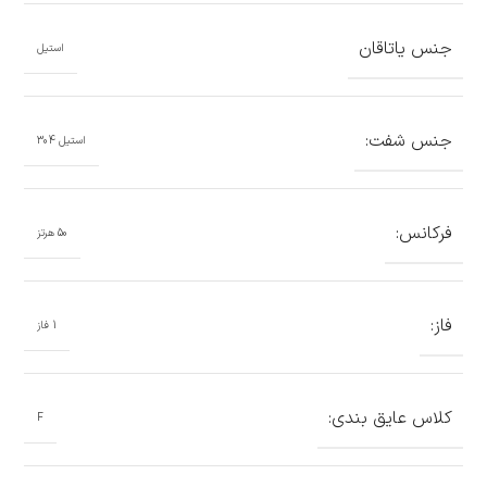
جنس یاتاقان
استیل
جنس شفت:
استیل 304
فرکانس:
50 هرتز
فاز:
1 فاز
کلاس عایق بندی:
F