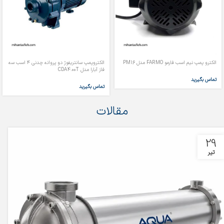
الکترو پمپ نیم اسب فارمو FARMO مدل PM16
الکتروپمپ سانتریفوژ دو پروانه چدنی ۴ اسب سه
فاز آبارا مدل CDA4.00T
تماس بگیرید
تماس بگیرید
مقالات
29
تیر