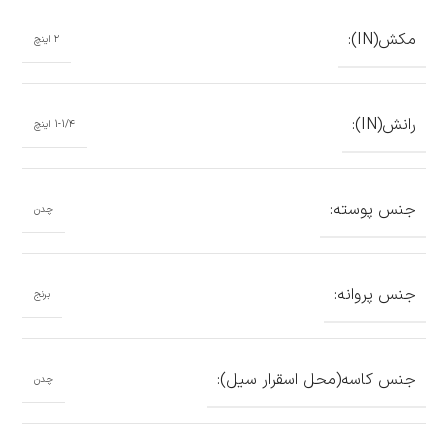
مکش(IN):
۲ اینچ
رانش(IN):
1-1/۴ اینچ
جنس پوسته:
چدن
جنس پروانه:
برنج
جنس کاسه(محل اسقرار سیل):
چدن