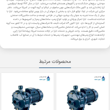
سوختی، برج‌های خنک‌کننده و رآکتورهای هسته‌ای فعالیت می‌نماید. ابارا در سال ۱۹۱۲ توسط اینوکوچی
آریا راه‌اندازی شد و اکنون مالک شرکت‌هایی چون ساموتو در ایتالیا و گروه الیوت در آمریکا می‌باشد. دفتر
مرکزی این شرکت در اوتا، توکیو قرار دارد و بخشی از سهام آن در بازار بورس توکیو معامله می‌شود. ابارا با
بیش از یک سده تجربه به عنوان یک پیشرو جهانی در طراحی، توسعه و ساخت ماشین‌آلات صنعتی
شناخته شده‌است. ابارا تمرکز ویژه‌ای بر تولید انواع پمپ، سامانه‌های پمپاژ و کمپرسورها در دامنه
گسترده‌ای از کاربردها دارد. ابارا اکنون ۱۰۴ شرکت تابعه، ۱۵ شرکت‌های وابسته دارد و در ۱۷ کشور سه گروه
اصلی کسب و کار را اداره می‌کند که شامل ماشین‌آلات و سامانه‌های سیال، مهندسی محیط‌زیست و
ماشین‌آلات دقیق هستند. واحد فروش و خدمات ابارا در ایالات متحده امریکا زیرشاخهٔ ابارا ژاپن،
ارائه‌دهنده انواع پمپ‌های مهندسی، تجهیزات پمپ‌ها و خدمات مرتبط با آن در صنایع آب، فاضلاب،
تجارت، شهری، انرژی و برق می‌باشد .
محصولات مرتبط