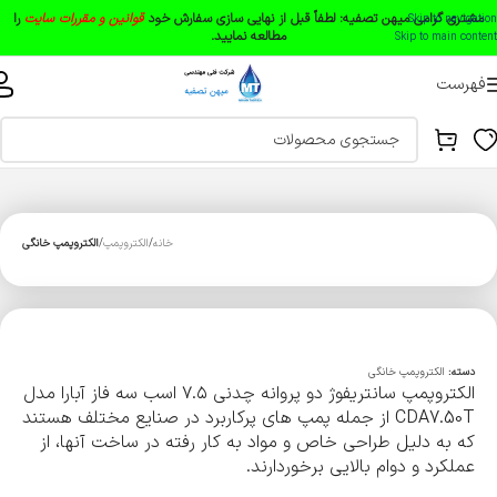
مشتری گرامی میهن تصفیه:
لطفاً قبل از نهایی سازی سفارش خود
قوانین و مقررات سایت
را
Skip to navigation
مطالعه نمایید.
Skip to main content
فهرست
خانه
الکتروپمپ
الکتروپمپ خانگی
دسته:
الکتروپمپ خانگی
الکتروپمپ سانتریفوژ دو پروانه چدنی ۷.۵ اسب سه فاز آبارا مدل
CDA7.50T از جمله پمپ های پرکاربرد در صنایع مختلف هستند
که به دلیل طراحی خاص و مواد به کار رفته در ساخت آنها، از
عملکرد و دوام بالایی برخوردارند.