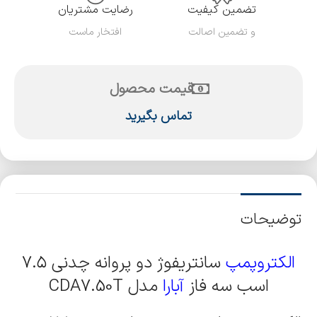
تضمین کیفیت
رضایت مشتریان
و تضمین اصالت
افتخار ماست
قیمت محصول
تماس بگیرید
توضیحات
الکتروپمپ
سانتریفوژ دو پروانه چدنی ۷.۵
اسب سه فاز
آبارا
مدل CDA7.50T