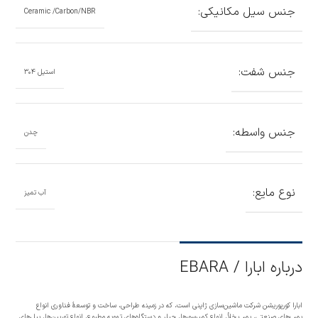
جنس سیل مکانیکی:
Ceramic /Carbon/NBR
جنس شفت:
استیل ۳۰۴
جنس واسطه:
چدن
نوع مایع:
آب تمیز
درباره ابارا / EBARA
ابارا کورپوریشن شرکت ماشین‌سازی ژاپنی است، که در زمینه طراحی، ساخت و توسعهٔ فناوری انواع
پمپ‌های صنعتی، پمپ خلأ، انواع کمپرسورها، چیلر و دستگاه‌های تهویه مطبوع، انواع توربین‌ها، پیل‌های