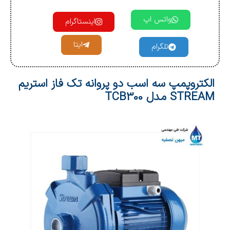
واتس اپ
اینستاگرام
ایتا
تلگرام
الکتروپمپ سه اسب دو پروانه تک فاز استریم
STREAM مدل TCB300