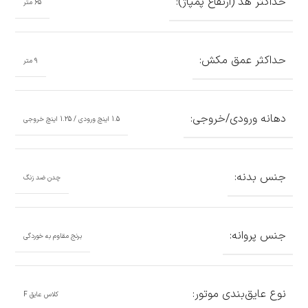
حداکثر هد (ارتفاع پمپاژ):
65 متر
حداکثر عمق مکش:
9 متر
دهانه ورودی/خروجی:
1.5 اینچ ورودی / 1.25 اینچ خروجی
جنس بدنه:
چدن ضد زنگ
جنس پروانه:
برنج مقاوم به خوردگی
نوع عایق‌بندی موتور:
کلاس عایق F