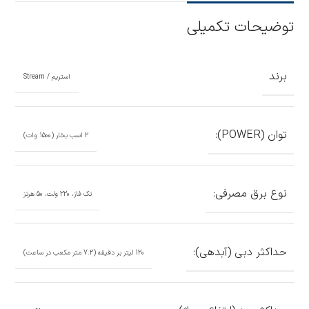
توضیحات تکمیلی
برند
استریم / Stream
توان (POWER):
2 اسب بخار (1500 وات)
نوع برق مصرفی:
تک فاز، 220 ولت، 50 هرتز
حداکثر دبی (آبدهی):
120 لیتر بر دقیقه (7.2 متر مکعب در ساعت)