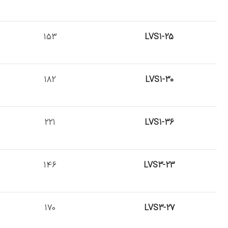
153
LVS1-25
182
LVS1-30
221
LVS1-36
146
LVS3-23
170
LVS3-27