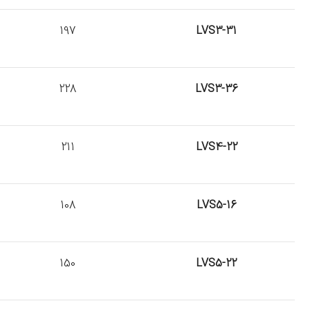
197
LVS3-31
228
LVS3-36
211
LVS4-22
108
LVS5-16
150
LVS5-22