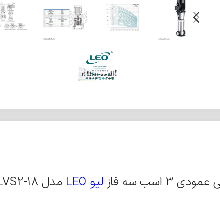
دی 3 اسب سه فاز
لیو LEO
مدل LVS2-18 – بدون ضمانت