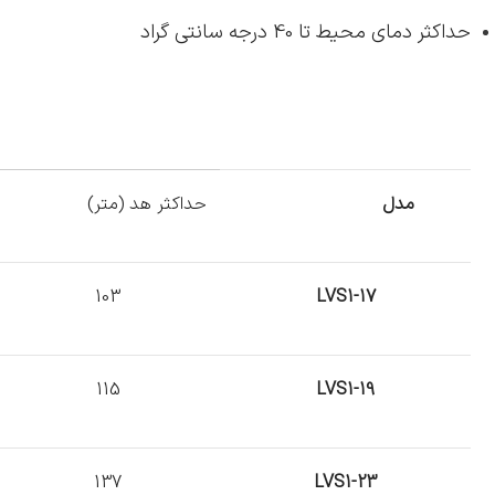
حداکثر دمای محیط تا 40 درجه سانتی گراد
مدل
حداکثر هد (متر)
103
LVS1-17
115
LVS1-19
137
LVS1-23