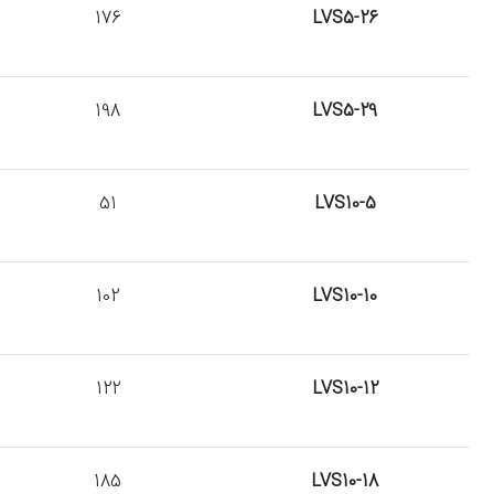
176
LVS5-26
198
LVS5-29
51
LVS10-5
102
LVS10-10
122
LVS10-12
185
LVS10-18