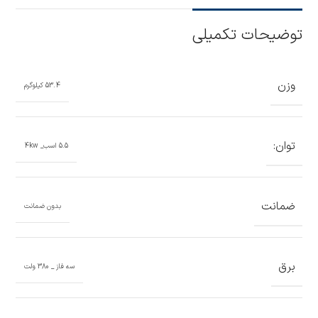
توضیحات تکمیلی
وزن
53.4 کیلوگرم
توان:
5.5 اسب_ 4kw
ضمانت
بدون ضمانت
برق
سه فاز _ 380 ولت