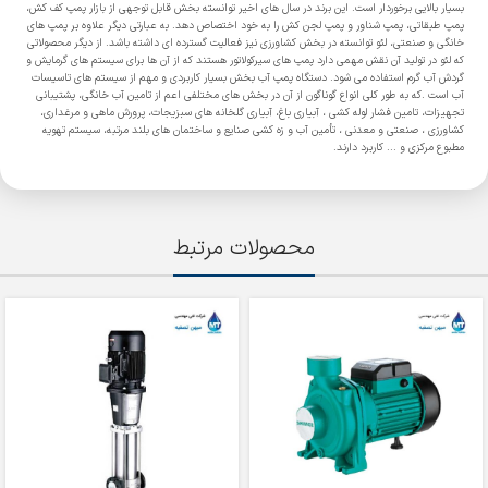
بسیار بالایی برخوردار است. این برند در سال های اخیر توانسته بخش قابل توجهی از بازار پمپ کف کش،
پمپ طبقاتی، پمپ شناور و پمپ لجن کش را به خود اختصاص دهد. به عبارتی دیگر علاوه بر پمپ های
خانگی و صنعتی، لئو توانسته در بخش کشاورزی نیز فعالیت گسترده ای داشته باشد. از دیگر محصولاتی
که لئو در تولید آن نقش مهمی دارد پمپ های سیرکولاتور هستند که از آن ها برای سیستم های گرمایش و
گردش آب گرم استفاده می شود. دستگاه پمپ آب بخش بسیار کاربردی و مهم از سیستم های تاسیسات
آب است .که به طور کلی انواع گوناگون از آن در بخش های مختلفی اعم از تامین آب خانگی، پشتیبانی
تجهیزات، تامین فشار لوله کشی ، آبیاری باغ، آبیاری گلخانه های سبزیجات، پرورش ماهی و مرغداری،
کشاورزی ، صنعتی و معدنی ، تأمین آب و زه کشی صنایع و ساختمان های بلند مرتبه، سیستم تهویه
مطبوع مرکزی و ... کاربرد دارند.
محصولات مرتبط