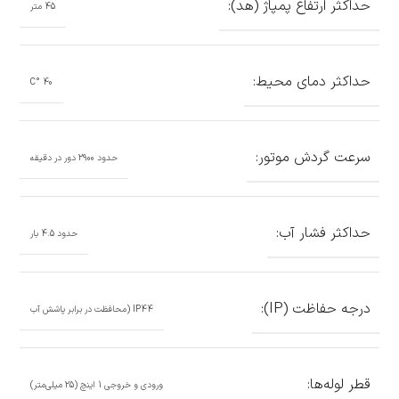
حداکثر ارتفاع پمپاژ (هد):
45 متر
حداکثر دمای محیط:
40 °C
سرعت گردش موتور:
حدود 2900 دور در دقیقه
حداکثر فشار آب:
حدود 4.5 بار
درجه حفاظت (IP):
IP44 (محافظت در برابر پاشش آب
قطر لوله‌ها:
ورودی و خروجی 1 اینچ (25 میلی‌متر)