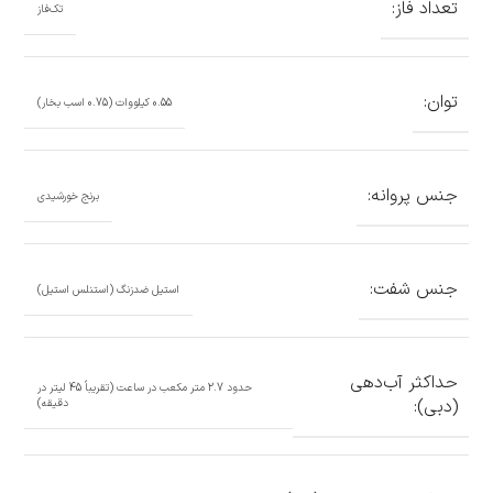
تعداد فاز:
تک‌فاز
توان:
0.55 کیلووات (0.75 اسب بخار)
جنس پروانه:
برنج خورشیدی
جنس شفت:
استیل ضدزنگ (استنلس استیل)
حداکثر آب‌دهی
حدود 2.7 متر مکعب در ساعت (تقریباً 45 لیتر در
(دبی):
دقیقه)