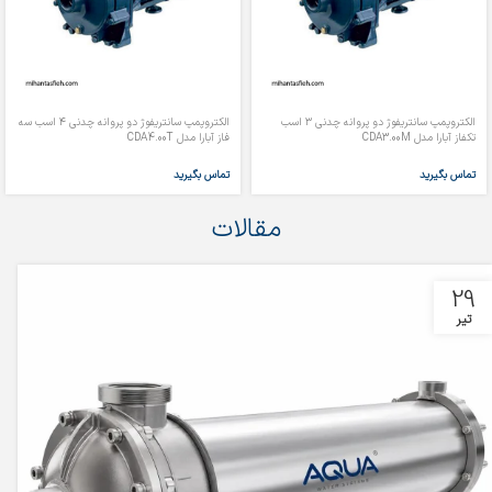
الکتروپمپ سانتریفوژ دو پروانه چدنی ۳ اسب
الکتروپمپ سانتریفوژ دو پروانه چدنی ۴ اسب سه
تکفاز آبارا مدل CDA3.00M
فاز آبارا مدل CDA4.00T
تماس بگیرید
تماس بگیرید
مقالات
29
تیر