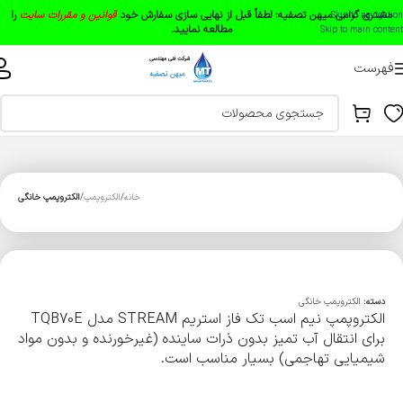
مشتری گرامی میهن تصفیه:
لطفاً قبل از نهایی سازی سفارش خود
قوانین و مقررات سایت
را
Skip to navigation
مطالعه نمایید.
Skip to main content
فهرست
خانه
الکتروپمپ
الکتروپمپ خانگی
دسته:
الکتروپمپ خانگی
الکتروپمپ نیم اسب تک فاز استریم STREAM مدل TQB70E
برای انتقال آب تمیز بدون ذرات ساینده (غیرخورنده و بدون مواد
شیمیایی تهاجمی) بسیار مناسب است.