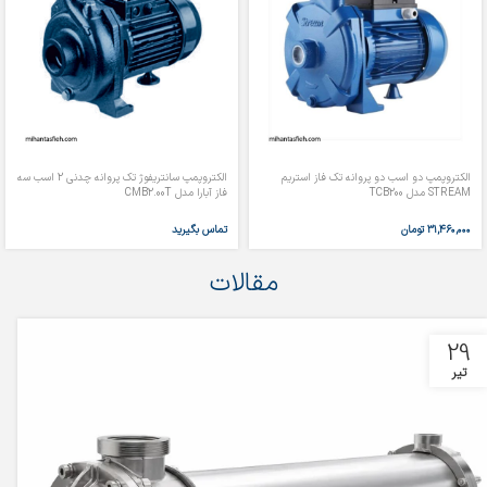
الکتروپمپ دو اسب دو پروانه تک فاز استریم
الکتروپمپ سانتریفوژ تک پروانه چدنی 2 اسب سه
STREAM مدل TCB200
فاز آبارا مدل CMB2.00T
۳۱,۴۶۰,۰۰۰
تومان
تماس بگیرید
مقالات
29
تیر