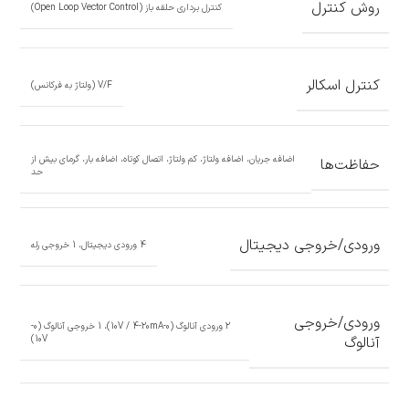
روش کنترل
کنترل برداری حلقه باز (Open Loop Vector Control)
کنترل اسکالر
V/F (ولتاژ به فرکانس)
اضافه جریان، اضافه ولتاژ، کم ولتاژ، اتصال کوتاه، اضافه بار، گرمای بیش از
حفاظت‌ها
حد
ورودی/خروجی دیجیتال
4 ورودی دیجیتال، 1 خروجی رله
ورودی/خروجی
2 ورودی آنالوگ (0-10V / 4-20mA)، 1 خروجی آنالوگ (0-
آنالوگ
10V)