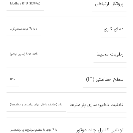
پروتکل ارتباطی
Modbus RTU (RS485)
دمای کاری
0 تا 40 درجه سانتی‌گراد
رطوبت محیط
5% تا 95% (بدون تراکم)
سطح حفاظتی (IP)
IP20
قابلیت ذخیره‌سازی پارامترها
دارد (حافظه داخلی برای پارامترها و برنامه‌ها)
توانایی کنترل چند موتور
تا 4 موتور با تنظیم سوئیچ‌های برنامه‌پذیر