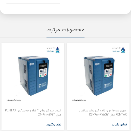
محصولات مرتبط
اینورتر سه فاز توان 0.75 کیلو وات پنتاکس
اینورتر سه فاز توان 11 کیلو وات پنتاکس PENTAX
PENTAX مدل DSI-400-K75G3
مدل DSI-400-011G3
تماس بگیرید
تماس بگیرید