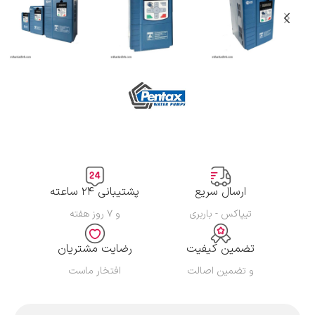
ارسال سریع
پشتیبانی ۲۴ ساعته
تیپاکس - باربری
و ۷ روز هفته
تضمین کیفیت
رضایت مشتریان
و تضمین اصالت
افتخار ماست