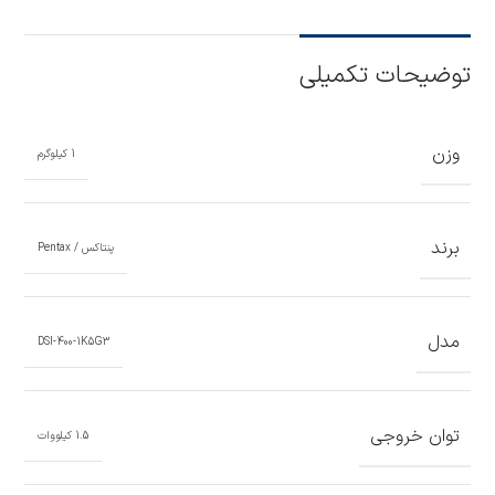
توضیحات تکمیلی
وزن
1 کیلوگرم
برند
پنتاکس / Pentax
مدل
DSI-400-1K5G3
توان خروجی
1.5 کیلووات