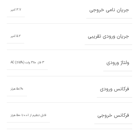
جریان نامی خروجی
3.7 آمپر
جریان ورودی تقریبی
5.2 آمپر
ولتاژ ورودی
3 فاز، 380 ولت AC (±15%)
فرکانس ورودی
50/60 هرتز
فرکانس خروجی
قابل تنظیم از 0.01 تا 500 هرتز