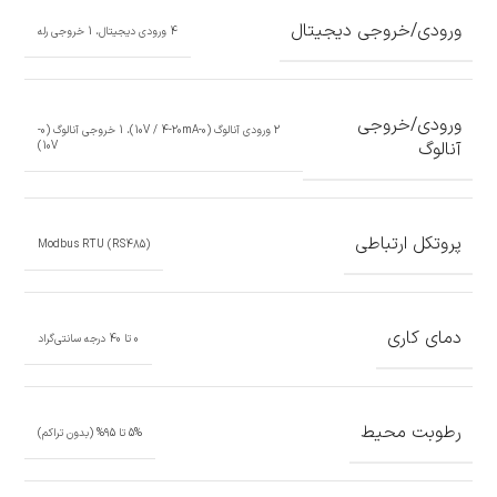
ورودی/خروجی دیجیتال
4 ورودی دیجیتال، 1 خروجی رله
ورودی/خروجی
2 ورودی آنالوگ (0-10V / 4-20mA)، 1 خروجی آنالوگ (0-
آنالوگ
10V)
پروتکل ارتباطی
Modbus RTU (RS485)
دمای کاری
0 تا 40 درجه سانتی‌گراد
رطوبت محیط
5% تا 95% (بدون تراکم)