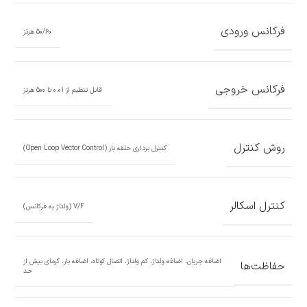
فرکانس ورودی
50/60 هرتز
فرکانس خروجی
قابل تنظیم از 0.01 تا 500 هرتز
روش کنترل
کنترل برداری حلقه باز (Open Loop Vector Control)
کنترل اسکالر
V/F (ولتاژ به فرکانس)
اضافه جریان، اضافه ولتاژ، کم ولتاژ، اتصال کوتاه، اضافه بار، گرمای بیش از
حفاظت‌ها
حد