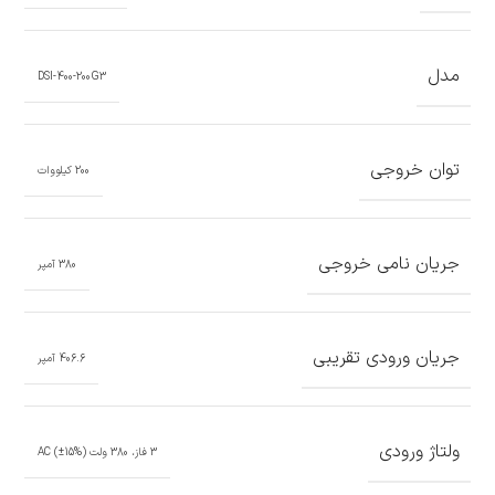
مدل
DSI-400-200G3
توان خروجی
200 کیلووات
جریان نامی خروجی
380 آمپر
جریان ورودی تقریبی
406.6 آمپر
ولتاژ ورودی
3 فاز، 380 ولت AC (±15%)