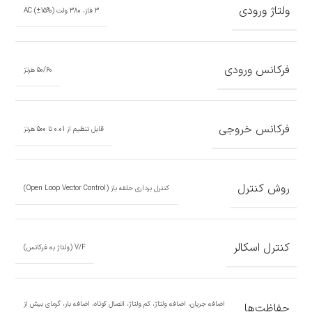
ولتاژ ورودی
3 فاز، 380 ولت AC (±15%)
فرکانس ورودی
50/60 هرتز
فرکانس خروجی
قابل تنظیم از 0.01 تا 500 هرتز
روش کنترل
کنترل برداری حلقه باز (Open Loop Vector Control)
کنترل اسکالر
V/F (ولتاژ به فرکانس)
اضافه جریان، اضافه ولتاژ، کم ولتاژ، اتصال کوتاه، اضافه بار، گرمای بیش از
حفاظت‌ها