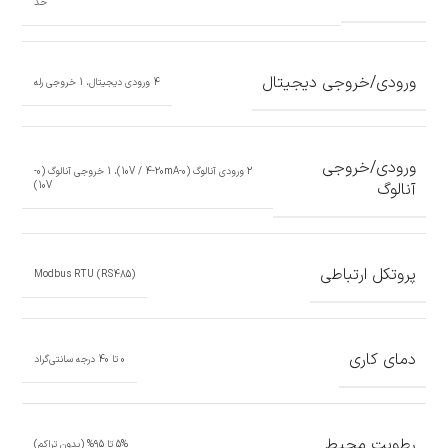
حد
ورودی/خروجی دیجیتال
4 ورودی دیجیتال، 1 خروجی رله
ورودی/خروجی
2 ورودی آنالوگ (0-10V / 4-20mA)، 1 خروجی آنالوگ (0-
آنالوگ
10V)
پروتکل ارتباطی
Modbus RTU (RS485)
دمای کاری
0 تا 40 درجه سانتی‌گراد
رطوبت محیط
5% تا 95% (بدون تراکم)