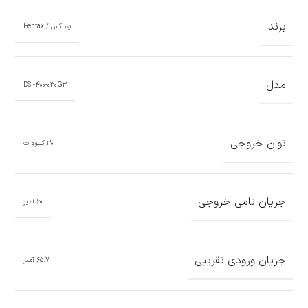
برند
پنتاکس / Pentax
مدل
DSI-400-030G3
توان خروجی
30 کیلووات
جریان نامی خروجی
60 آمپر
جریان ورودی تقریبی
65.7 آمپر