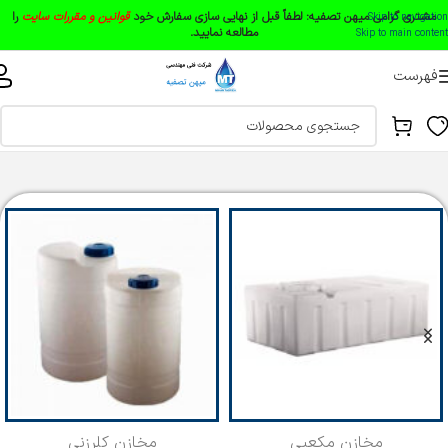
مشتری گرامی میهن تصفیه:
لطفاً قبل از نهایی سازی سفارش خود
قوانین و مقررات سایت
را
Skip to navigation
مطالعه نمایید.
Skip to main content
فهرست
خانه
دستگاه تصفیه آب
دستگاه تصفیه آب صنعتی
تصفیه آب صنعتی 5 مترمکعب
مخازن مکعبی
مخازن کلرزنی