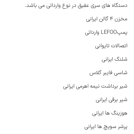
دستگاه های سری عقیق در نوع وارداتي مي باشد.
مخزن 4 گالن ايراني
پمپLEFOO وارداتي
اتصالات تايواني
شلنگ ايراني
شاسي فايبر گلاس
شير برداشت نيمه اهرمي ايراني
شير برقي ايراني
هوزينگ ها ايراني
پرشر سويچ ها ايراني