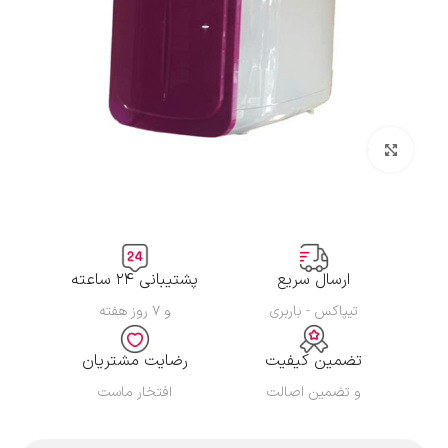
بزرگنمایی تصویر
ارسال سریع
پشتیبانی ۲۴ ساعته
تیپاکس - باربری
و ۷ روز هفته
تضمین کیفیت
رضایت مشتریان
و تضمین اصالت
افتخار ماست