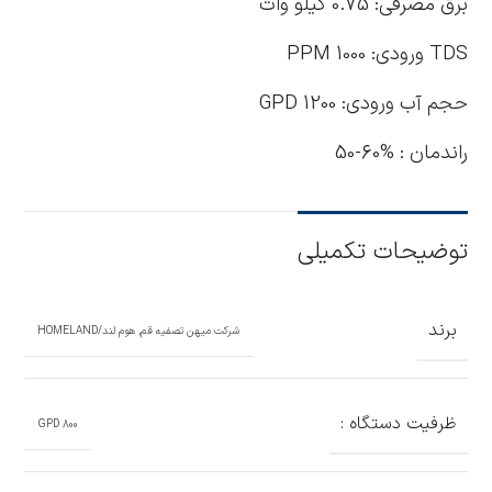
برق مصرفی: 0.75 کیلو وات
TDS ورودی: 1000 PPM
حجم آب ورودی: 1200 GPD
راندمان : %60-50
توضیحات تکمیلی
برند
شرکت میهن تصفیه قم
,
هوم لند/HOMELAND
ظرفیت دستگاه :
800 GPD