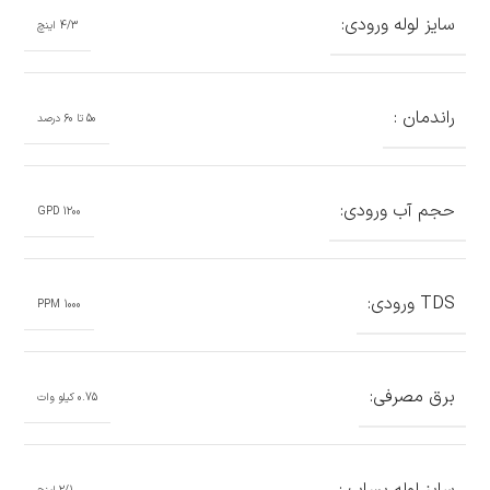
سایز لوله ورودی:
4/3 اینچ
راندمان :
50 تا 60 درصد
حجم آب ورودی:
1200 GPD
TDS ورودی:
1000 PPM
برق مصرفی:
0.75 کیلو وات