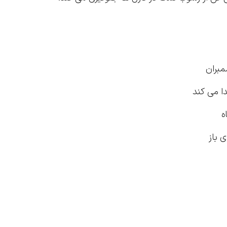
مبران
ه
 باز