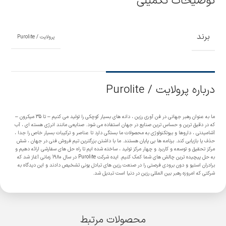
توضیحات تکمیلی
برند
پرولایت / Purolite
درباره پرولایت / Purolite
ما به عنوان رهبر جهانی در فن آوری رزین ، دانه های بسیار کوچکی را تولید می کنیم – تا 35 میکرون –
که در دقیق ترین و حساس ترین صنایع در جهان استفاده می شود. صنایعی مانند انرژی هسته ای ، آب
آشامیدنی ، داروها و بیوتکنولوژی به محصولات ما بستگی دارد تا عناصر و ترکیبات بسیار خاص را جدا ،
حذف یا بازیابی کند. برنامه ها بی پایان هستند. ما با داشتن بزرگترین تیم فروش فنی در جهان ، شش
مرکز تحقیق و توسعه و کاربرد و چهار مرکز تولید ، ساخته شده ایم تا راه حل های سفارشی ارائه دهیم و
به حل پیچیده ترین چالش های شما کمک کنیم. ایده شرکت Purolite در سال 1980 زمانی آغاز شد که
برادران استیو و دون برودی فرصتی را در صنعت رزین های تبادل یونی تشخیص دادند و این دیدگاه به
شرکتی که امروزه رهبر بین المللی رزین در دنیا است تبدیل شد.
محصولات مرتبط