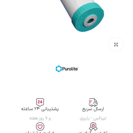
بزرگنمایی تصویر
ارسال سریع
پشتیبانی ۲۴ ساعته
تیپاکس - باربری
و ۷ روز هفته