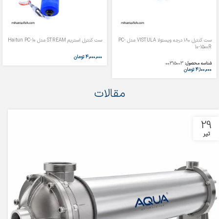
ست کنترل ۱۸۰ درجه ویستولا VISTULA مدل PC-
ست کنترل استریم STREAM مدل Haitun PC-10
10-1500R
۴,۰۰۰,۰۰۰
تومان
شناسه محصول:
00315003
۴,۱۰۰,۰۰۰
تومان
مقالات
29
تیر