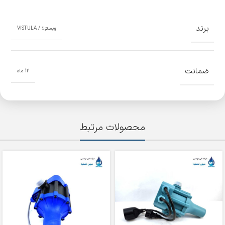
برند
ویستولا / VISTULA
ضمانت
12 ماه
محصولات مرتبط