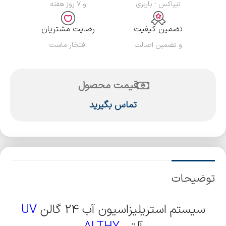
تیپاکس - باربری
و ۷ روز هفته
تضمین کیفیت
رضایت مشتریان
و تضمین اصالت
افتخار ماست
قیمت محصول
تماس بگیرید
توضیحات
سیستم استریلیزاسیون آب 24 گالن
UV