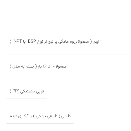
1 اینچ ( معمولا رزوه مادگی یا نری از نوع BSP یا NPT )
معمولا 10 تا 16 بار ( بسته به مدل )
توپی پلاستیکی (PP )
طلایی ( طبیعی برنجی ) یا آبکاری شده