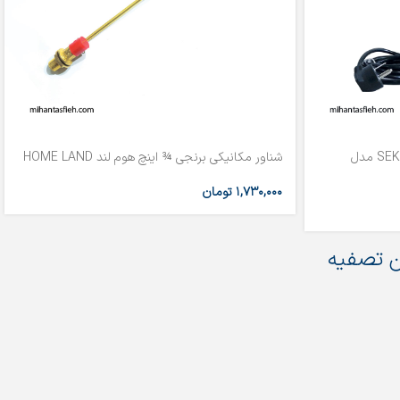
دوزینگ پمپ سری Kompact سکو SEKO مدل
شناور مکانیکی برنجی ¾ اینچ هوم لند HOME LAND
۱,۷۳۰,۰۰۰
تومان
 تصفیه