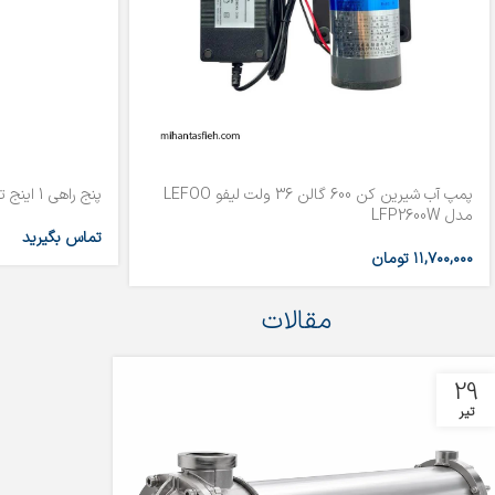
پمپ آب شیرین کن 600 گالن 36 ولت لیفو LEFOO
پنج راهی 1 اینج تمام برنجی دیزل ساز مدل DS-5Way
مدل LFP2600W
تماس بگیرید
۱۱,۷۰۰,۰۰۰
تومان
مقالات
29
تیر