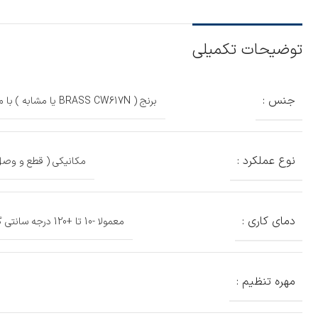
توضیحات تکمیلی
جنس :
برنج ( BRASS CW617N یا مشابه ) با مقاومت بالا در برابر خوردگی و رسوب
نوع عملکرد :
مکانیکی ( قطع و وصل 
دمای کاری :
معمولا -10 تا +120 درجه سانتی گراد ( مقاوم در برابر آب گرم و بخار )
مهره تنظیم :