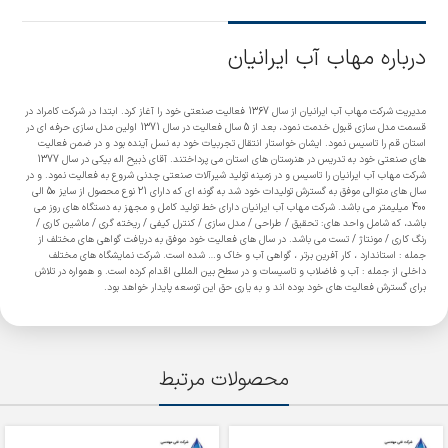
درباره مهاب آب ایرانیان
مدیریت شرکت مهاب آب ایرانیان از سال 1367 فعالیت صنعتی خود را آغاز کرد. ابتدا در شرکت کامراد در
قسمت مدل سازی قبول خدمت نمود، بعد از 5 سال فعالیت در سال 1371 اولین مدل سازی حرفه ای در
استان قم را تاسیس نمود. ایشان خواستار انتقال تجربیات خود به نسل آینده بود و در ضمن فعالیت
های صنعتی خود به تدریس در هنرستان های استان می پرداختند. آقای ذبیح اله بیکی در سال 1377
شرکت مهاب آب ایرانیان را تاسیس و در زمینه تولید شیرآلات صنعتی چدنی شروع به فعالیت نمود. و در
سال های متوالی موفق به گسترش تولیدات خود شد به گونه ای که دارای 21 نوع محصول از سایز 50 الی
400 میلیمتر می باشد. شرکت مهاب آب ایرانیان دارای خط تولید کامل و مجهز به دستگاه های روز می
باشد، که شامل واحد های: تحقیق / طراحی / مدل سازی / کنترل کیفی / ریخته گری / ماشین کاری /
رنگ کاری / مونتاژ / تست می باشد. در سال های فعالیت خود موفق به دریافت گواهی های مختلف از
جمله : استاندارد ، کار آفرین برتر ، گواهی آب و خاک و… شده است. شرکت نمایشگاه های مختلف
داخلی از جمله : آب و فاضلاب و تاسیسات و در سطح بین المللی اقدام کرده است. و همواره در تلاش
برای گسترش فعالیت های خود بوده اند و به یاری حق این توسعه پایدار خواهد بود.
محصولات مرتبط