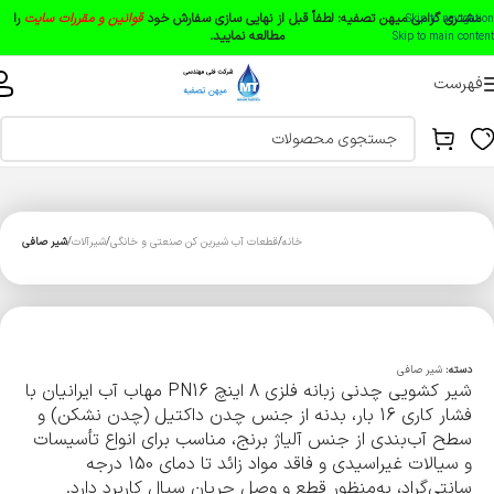
مشتری گرامی میهن تصفیه:
لطفاً قبل از نهایی سازی سفارش خود
قوانین و مقررات سایت
را
Skip to navigation
مطالعه نمایید.
Skip to main content
فهرست
خانه
قطعات آب شیرین کن صنعتی و خانگی
شیرآلات
شیر صافی
دسته:
شیر صافی
شیر کشویی چدنی زبانه فلزی 8 اینچ PN16 مهاب آب ایرانیان با
فشار کاری 16 بار، بدنه از جنس چدن داکتیل (چدن نشکن) و
سطح آب‌بندی از جنس آلیاژ برنج، مناسب برای انواع تأسیسات
و سیالات غیر‌اسیدی و فاقد مواد زائد تا دمای 150 درجه
سانتی‌گراد، به‌منظور قطع و وصل جریان سیال کاربرد دارد.