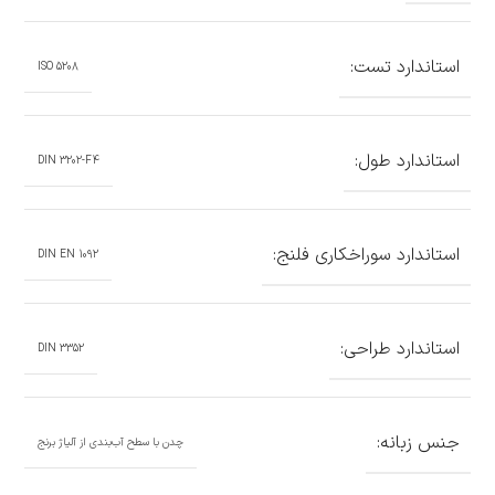
استاندارد تست:
ISO 5208
استاندارد طول:
DIN 3202-F4
استاندارد سوراخکاری فلنج:
DIN EN 1092
استاندارد طراحی:
DIN 3352
جنس زبانه:
چدن با سطح آب‌بندی از آلیاژ برنج