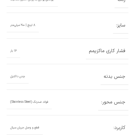
سایز:
8 اینچ | 200 میلی‌متر
فشار کاری ماکزیمم
16 بار
جنس بدنه
چدن داکتیل
جنس محور:
فولاد ضد‌زنگ (Stainless Steel)
کاربرد:
قطع و وصل جریان سیال