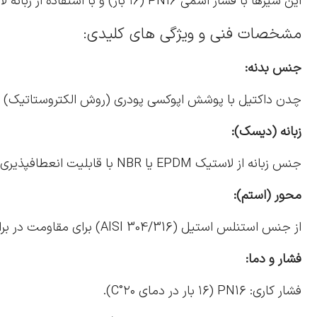
این شیرها با فشار اسمی PN16 (۱۶ بار) و با استفاده از زبانه لاستیکی (Resilient Seat) ساخته میشوند که عملکردی بهینه در آببندی و دوام بالا ارائه میدهد.
مشخصات فنی و ویژگی های کلیدی:
جنس بدنه:
چدن داکتیل با پوشش اپوکسی پودری (روش الکتروستاتیک) بر
زبانه (دیسک):
جنس زبانه از لاستیک EPDM یا NBR با قابلیت انعطافپذیری بالا، تضمینکننده آببندی کامل حتی در فشارهای متغیر.
محور (استم):
از جنس استنلس استیل (AISI 304/316) برای مقاومت در برابر خوردگی و انتقال نیروی دقیق به زبانه.
فشار و دما:
فشار کاری: PN16 (۱۶ بار در دمای ۲۰°C).