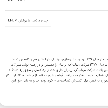
DIN EN 1092
چدن داکتیل با روکش EPDM
مدیریت شرکت مهاب آب ایرانیان از سال 1367 فعالیت صنعتی خود را آغاز کرد. ابتدا در شرکت کامراد در قسمت مدل سازی قبول خدمت نمود، بعد از 5 سال فعالیت در سال 1371 اولین مدل سازی حرفه ای در استان قم را تاسیس نمود.
ایشان خواستار انتقال تجربیات خود به نسل آینده بود و در ضمن فعالیت های صنعتی خود به تدریس در هنرستان های استان می پرداختند. آقای ذبیح اله بیکی در سال 1377 شرکت مهاب آب ایرانیان را تاسیس و در زمینه تولید شیرآلات
یت نمود. و در سال های متوالی موفق به گسترش تولیدات خود شد به گونه ای که دارای 21 نوع محصول از سایز 50 الی 400 میلیمتر می باشد. شرکت مهاب آب ایرانیان دارای خط تولید کامل و مجهز به دستگاه
 فعالیت خود موفق به دریافت گواهی های مختلف از جمله : استاندارد ، کار
واره در تلاش برای گسترش فعالیت های خود بوده اند و به یاری حق این