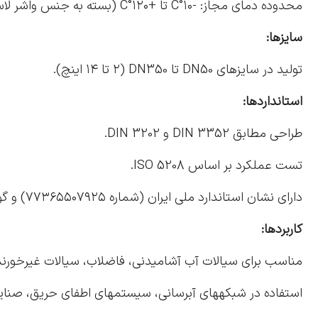
محدوده دمای مجاز: -۱۰°C تا +۱۲۰°C (بسته به جنس واشر لاستیکی).
سایزها:
تولید در سایزهای DN50 تا DN350 (۲ تا ۱۴ اینچ).
استانداردها:
طراحی مطابق DIN 3352 و DIN 3202.
تست عملکرد بر اساس ISO 5208.
دارای نشان استاندارد ملی ایران (شماره ۷۷۳۶۵۵۰۷۹۲۵) و گواهی آب و خاک.
کاربردها:
مناسب برای سیالات آب آشامیدنی، فاضلاب، سیالات غیرخورنده
استفاده در شبکههای آبرسانی، سیستمهای اطفای حریق، صنای