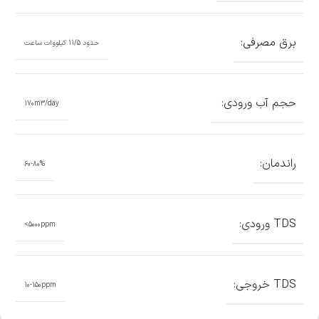
برق مصرفی:
حدود 11/5 کیلووات ساعت
حجم آب ورودی:
170m3/day
راندمان:
60-80%
TDS ورودی:
5000ppm>
TDS خروجی:
10-150ppm