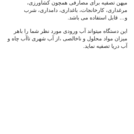
میهن تصفیه برای مصارفی همچون کشاورزی،
مرغداری، کارخانجات، باغداری، دامداری، شرب
و… قابل استفاده می باشد.
این دستگاه میتواند آب ورودی مورد نظر شما را باهر
میزان مواد محلول و ناخالصی ،از آب شهری تاآب چاه و
آب دریا تصفیه نماید.
با مشاوره ی رایگان از مهندسین شرکت ما که به روز
ترین نرم افزار های روز دنیا را در اختیار دارند و
اطلاعات فنی وتخصصی در این زمینه را دارا می باشند،
شما میتوانید بهترین و مناسب ترین دستگاه آب شیرین
کن یا تصفیه آب را برای مصرف مورد نظر خود انتخاب
نمایید تا از هدر رفتن سرمایه مالی، زمان و انرژیتان
جلوگیری شود.
شما مشتری گرامی میتوانید با خرید دستگاه آب شیرین
کن صنعتی 200 متر مکعب در شبانه روز شرکت میهن
تصفیه از 1 سال گارانتی و 10 سال خدمات پس از