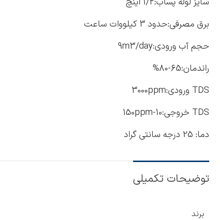
سایز لوله پساب:1/2 اینچ
برق مصرفی:حدود 3 کیلووات ساعت
حجم آب ورودی:9m3/day
راندمان:65-80%
TDS ورودی:3000ppm
TDS خروجی:10-150ppm
دما: 25 درجه سانتی گراد
توضیحات تکمیلی
برند