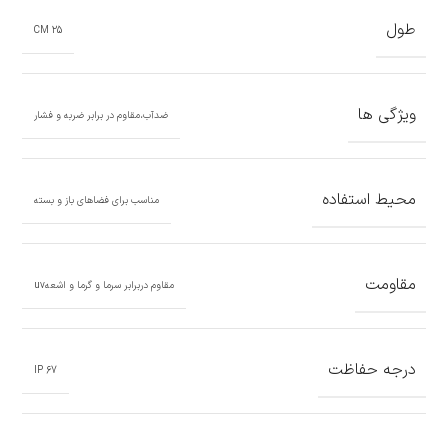
طول
25 CM
ویژگی ها
ضدآب،مقاوم در برابر ضربه و فشار
محیط استفاده
مناسب برای فضاهای باز و بسته
مقاومت
مقاوم دربرابر سرما و گرما و اشعهuv
درجه حفاظت
67 IP