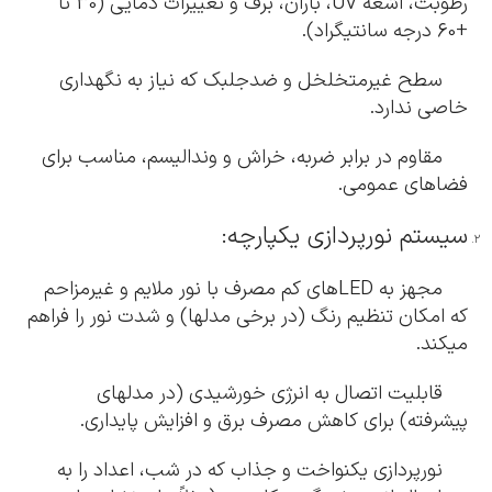
رطوبت، اشعه UV، باران، برف و تغییرات دمایی (30 تا
+60 درجه سانتیگراد).
سطح غیرمتخلخل و ضدجلبک که نیاز به نگهداری
خاصی ندارد.
مقاوم در برابر ضربه، خراش و وندالیسم، مناسب برای
فضاهای عمومی.
سیستم نورپردازی یکپارچه:
مجهز به LEDهای کم مصرف با نور ملایم و غیرمزاحم
که امکان تنظیم رنگ (در برخی مدلها) و شدت نور را فراهم
میکند.
قابلیت اتصال به انرژی خورشیدی (در مدلهای
پیشرفته) برای کاهش مصرف برق و افزایش پایداری.
نورپردازی یکنواخت و جذاب که در شب، اعداد را به