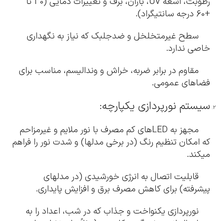
رطوبت، اشعه UV، باران، برف و تغییرات دمایی (30 تا
+60 درجه سانتیگراد).
سطح غیرمتخلخل و ضدجلبک که نیاز به نگهداری
خاصی ندارد.
مقاوم در برابر ضربه، خراش و وندالیسم، مناسب برای
فضاهای عمومی.
سیستم نورپردازی یکپارچه:
مجهز به LEDهای کم مصرف با نور ملایم و غیرمزاحم
که امکان تنظیم رنگ (در برخی مدلها) و شدت نور را فراهم
میکند.
قابلیت اتصال به انرژی خورشیدی (در مدلهای
پیشرفته) برای کاهش مصرف برق و افزایش پایداری.
نورپردازی یکنواخت و جذاب که در شب، اعداد را به