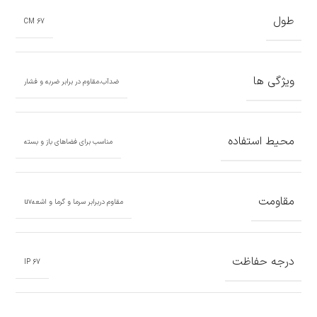
طول
67 CM
ویژگی ها
ضدآب،مقاوم در برابر ضربه و فشار
محیط استفاده
مناسب برای فضاهای باز و بسته
مقاومت
مقاوم دربرابر سرما و گرما و اشعهuv
درجه حفاظت
67 IP