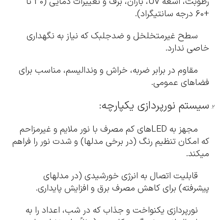
رطوبت، اشعه UV، باران، برف و تغییرات دمایی (30 تا
+60 درجه سانتیگراد).
سطح غیرمتخلخل و ضدجلبک که نیاز به نگهداری
خاصی ندارد.
مقاوم در برابر ضربه، خراش و وندالیسم، مناسب برای
فضاهای عمومی.
سیستم نورپردازی یکپارچه:
مجهز به LEDهای کم مصرف با نور ملایم و غیرمزاحم
که امکان تنظیم رنگ (در برخی مدلها) و شدت نور را فراهم
میکند.
قابلیت اتصال به انرژی خورشیدی (در مدلهای
پیشرفته) برای کاهش مصرف برق و افزایش پایداری.
نورپردازی یکنواخت و جذاب که در شب، اعداد را به