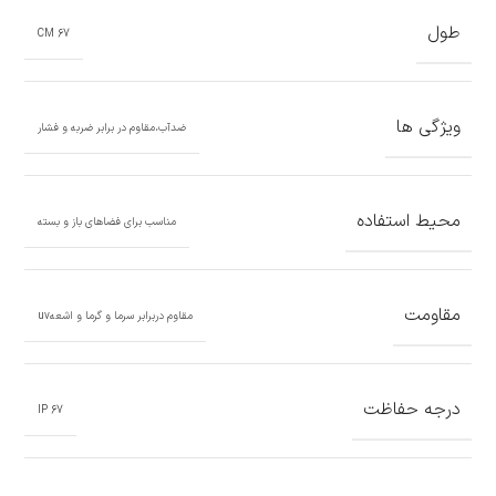
طول
67 CM
ویژگی ها
ضدآب،مقاوم در برابر ضربه و فشار
محیط استفاده
مناسب برای فضاهای باز و بسته
مقاومت
مقاوم دربرابر سرما و گرما و اشعهuv
درجه حفاظت
67 IP