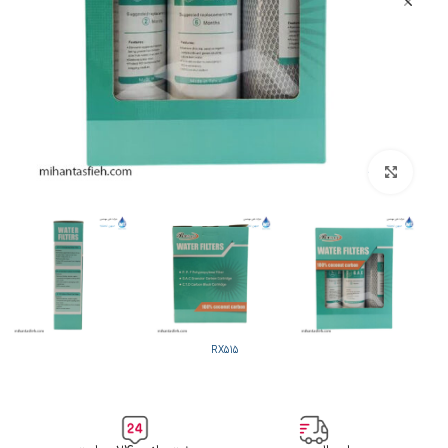
بزرگنمایی تصویر
RX515