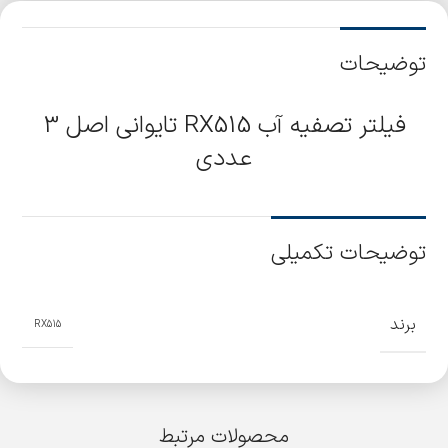
توضیحات
فیلتر تصفیه آب RX515 تایوانی اصل 3
عددی
توضیحات تکمیلی
برند
RX515
محصولات مرتبط