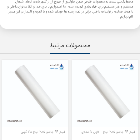
محیط رقابتی نسبت به محصولات خارجی ضمن جلوگیری از خروج ارز از کشور باعث ایجاد اشتغال
مستقیم و غیر مستقیم برای افراد زیادی گردیده است . ما امیدواریم با یاری خدا و اتکا به توان داخلی و
با هدف حمایت از تولیدات داخلی ایرانی در تمام زمینه ها خودکفا شده و با قدرت و اقتدار در این مسیر
گام برداریم .
محصولات مرتبط
فیلتر PP جامبو ۵×۲۰ اینچ – کارتن 10 عددی
فیلتر PP جامبو ۵×۲۰ اینچ 700 گرمی