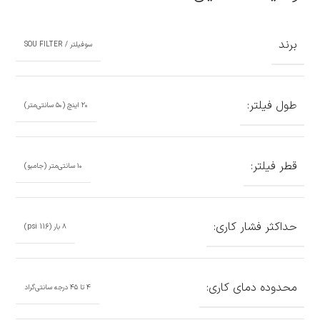
برند
سوفیلتر / SOU FILTER
طول فیلتر:
۲۰ اینچ (۵۰ سانتی‌متر)
قطر فیلتر:
۱۰ سانتی‌متر (جامبو)
حداکثر فشار کاری:
۸ بار (116 psi)
محدوده دمای کاری:
۴ تا ۴۵ درجه سانتی‌گراد