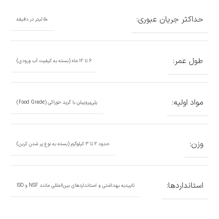
حداکثر جریان عبوری:
۵۰ لیتر در دقیقه
طول عمر:
۶ تا ۱۲ ماه (بسته به کیفیت آب ورودی)
مواد اولیه:
پلی‌پروپیلن با گرید خوراکی (Food Grade)
وزن:
حدود ۲ تا ۳ کیلوگرم (بسته به نوع پر شدن کربن)
استانداردها:
تاییدیه بهداشتی و استانداردهای بین‌المللی مانند NSF و ISO