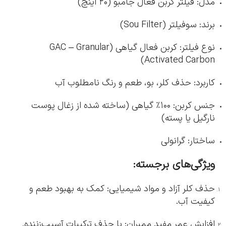
مدل: فیلتر کربن فعال جامبو (۲۰ اینچ)
برند: سوفیلتر (Sou Filter)
نوع فیلتر: کربن فعال گیاهی (GAC – Granular
Activated Carbon)
کاربرد: حذف کلر، بو، طعم و رنگ نامطلوب آب
جنس کربن: ۱۰۰٪ گیاهی (ساخته شده از زغال پوست
نارگیل یا پسته)
ساختار: گرانولی
ویژگی‌های برجسته:
حذف کلر آزاد و مواد شیمیایی: کمک به بهبود طعم و
کیفیت آب.
افزایش عمر مفید ممبران: با حذف ترکیبات آسیب‌زننده.