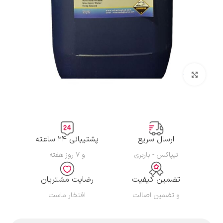
بزرگنمایی تصویر
ارسال سریع
پشتیبانی ۲۴ ساعته
تیپاکس - باربری
و ۷ روز هفته
تضمین کیفیت
رضایت مشتریان
و تضمین اصالت
افتخار ماست