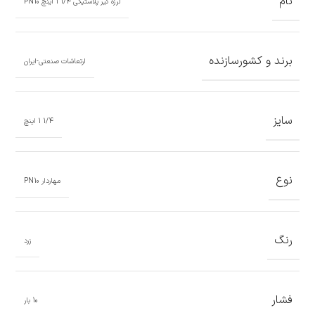
نام
لرزه گیر پلاستیکی 1/4 1 اینچ PN10
برند و کشورسازنده
ارتعاشات صنعتی-ایران
سایز
1/4 1 اینچ
نوع
مهاردار PN10
رنگ
زرد
فشار
10 بار