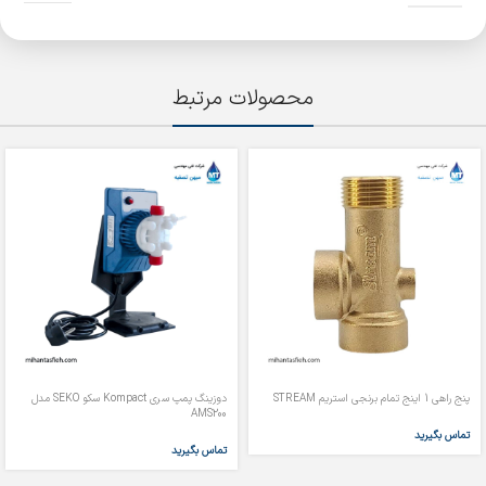
محصولات مرتبط
پنج راهی 1 اینج تمام برنجی استریم STREAM
دوزینگ پمپ سری Kompact سکو SEKO مدل
AMS200
تماس بگیرید
تماس بگیرید