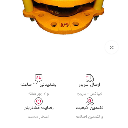
بزرگنمایی تصویر
ارسال سریع
پشتیبانی ۲۴ ساعته
تیپاکس - باربری
و ۷ روز هفته
تضمین کیفیت
رضایت مشتریان
و تضمین اصالت
افتخار ماست