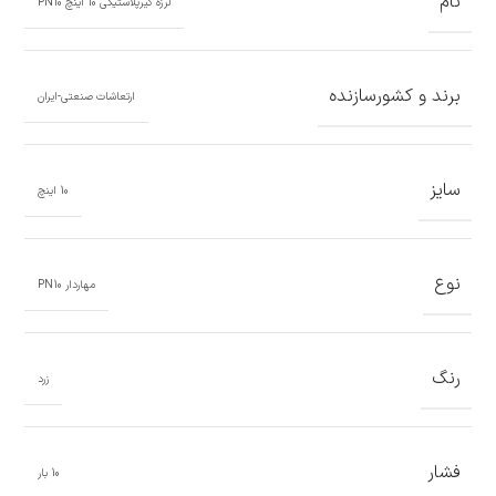
نام
لرزه گیرپلاستیکی 10 اینچ PN10
برند و کشورسازنده
ارتعاشات صنعتی-ایران
سایز
10 اینچ
نوع
مهاردار PN10
رنگ
زرد
فشار
10 بار