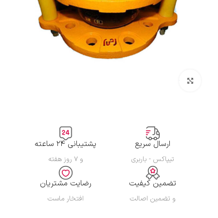
بزرگنمایی تصویر
ارسال سریع
پشتیبانی ۲۴ ساعته
تیپاکس - باربری
و ۷ روز هفته
تضمین کیفیت
رضایت مشتریان
و تضمین اصالت
افتخار ماست