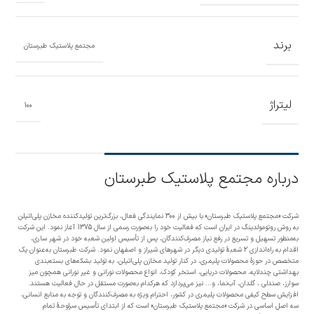
برند
مجتمع پلاستیک طبرستان
لیتراژ
100
درباره مجتمع پلاستیک طبرستان
شرکت «مجتمع پلاستیک طبرستان» با بیش از 300 نمایندگی فعال، بزرگ‌ترین تولیدکننده مخازن پلی‌اتیلن
به روش روتومولدینگ در ایران است که فعالیت خود را به‌صورت رسمی از سال 1375 آغاز نمود. این شرکت
به‌منظور تسهیل و تسریع در رفع نیاز مصرف‌کنندگان، پس از تأسیس اولین شعبه خود در شهر ساری،
اقدام به راه‌اندازی 2 شعبۀ تولیدی دیگر در شهرهای شیراز و اصفهان نمود. شرکت طبرستان به‌عنوان یک
متخصص در حوزۀ محصولات پلیمری، در کنار تولید مخازن پلی‌اتیلن، به تولید بشکه‌های بسته‌بندی
بهداشتی چندلایه، محصولات دریایی، استخر کودک، انواع محصولات نورانی و غیر نورانی همچون میز
سوارز، صندلی ، گلدان، آب‌نما، و... نیز می‌پردازد که هرکدام به‌صورت مستقل در حال فعالیت هستند.
افزایش سطح کیفی محصولات پلیمری در کشور، احترام ویژه به مصرف‌کنندگان و توجه به منابع انسانی،
سه اصل اساسی در شرکت «مجتمع پلاستیک طبرستان» است که از ابتدای تأسیس سرلوحۀ تمام