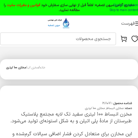
مشتری گرامی میهن تصفیه:
لطفاً قبل از نهایی سازی سفارش خود
قوانین و مقررات سایت
را
Skip to navigation
مطالعه نمایید.
Skip to main content
فهرست
خانه
مخزن آب
مخازن 100 لیتری
شناسه محصول:
1911071
دسته:
مخازن انبساط
,
مخازن 100 لیتری
مخزن انبساط 100 لیتری سفید تک لایه مجتمع پلاستیک
طبرستان از مادۀ پلی اتیلن و به شکل استونه‌ای تولید می‌شود.
این مخازن برای متعادل کردن فشار اضافی سیالات گرم‌شده و