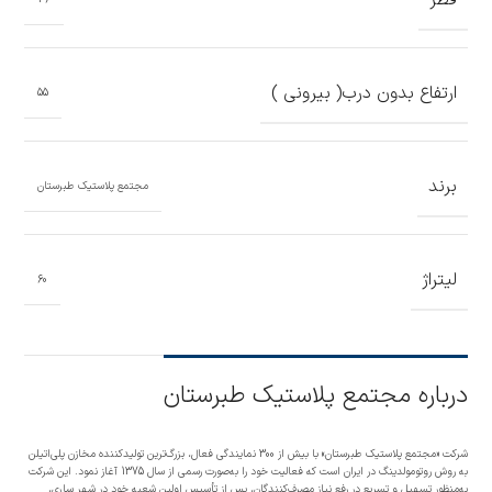
ارتفاع بدون درب( بیرونی )
55
برند
مجتمع پلاستیک طبرستان
لیتراژ
60
درباره مجتمع پلاستیک طبرستان
شرکت «مجتمع پلاستیک طبرستان» با بیش از 300 نمایندگی فعال، بزرگ‌ترین تولیدکننده مخازن پلی‌اتیلن
به روش روتومولدینگ در ایران است که فعالیت خود را به‌صورت رسمی از سال 1375 آغاز نمود. این شرکت
به‌منظور تسهیل و تسریع در رفع نیاز مصرف‌کنندگان، پس از تأسیس اولین شعبه خود در شهر ساری،