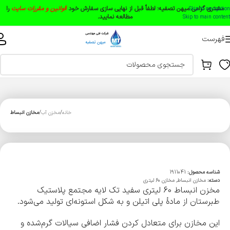
مشتری گرامی میهن تصفیه:
لطفاً قبل از نهایی سازی سفارش خود
قوانین و مقررات سایت
را
Skip to navigation
مطالعه نمایید.
Skip to main content
فهرست
خانه
مخزن آب
مخازن انبساط
شناسه محصول:
1911041
دسته:
مخازن انبساط
,
مخازن 60 لیتری
مخزن انبساط 60 لیتری سفید تک لایه مجتمع پلاستیک
طبرستان از مادۀ پلی اتیلن و به شکل استونه‌ای تولید می‌شود.
این مخازن برای متعادل کردن فشار اضافی سیالات گرم‌شده و