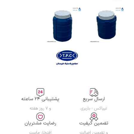
ارسال سریع
پشتیبانی ۲۴ ساعته
تیپاکس - باربری
و ۷ روز هفته
تضمین کیفیت
رضایت مشتریان
و تضمین اصالت
افتخار ماست