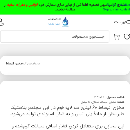
مشتری گرامی میهن تصفیه:
لطفاً قبل از نهایی سازی سفارش خود
قوانین و مقررات سایت
را
Skip to navigation
مطالعه نمایید.
Skip to main content
فهرست
خانه
مخزن آب
مخازن انبساط
شناسه محصول:
1936044
دسته:
مخازن انبساط
,
مخازن 60 لیتری
مخزن انبساط 60 لیتری سه لایه فوم دار آبی مجتمع پلاستیک
طبرستان از مادۀ پلی اتیلن و به شکل استونه‌ای تولید می‌شود.
این مخازن برای متعادل کردن فشار اضافی سیالات گرم‌شده و