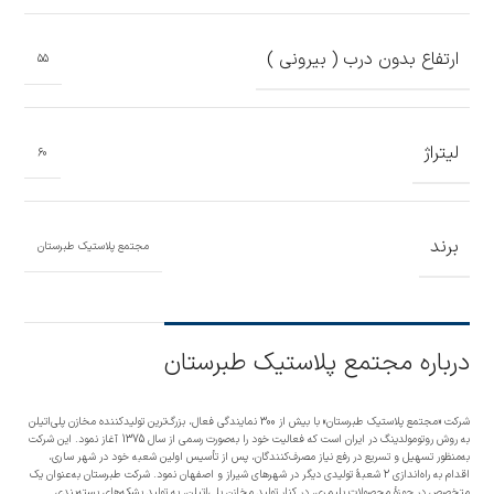
ارتفاع بدون درب ( بیرونی )
55
لیتراژ
60
برند
مجتمع پلاستیک طبرستان
درباره مجتمع پلاستیک طبرستان
شرکت «مجتمع پلاستیک طبرستان» با بیش از 300 نمایندگی فعال، بزرگ‌ترین تولیدکننده مخازن پلی‌اتیلن
به روش روتومولدینگ در ایران است که فعالیت خود را به‌صورت رسمی از سال 1375 آغاز نمود. این شرکت
به‌منظور تسهیل و تسریع در رفع نیاز مصرف‌کنندگان، پس از تأسیس اولین شعبه خود در شهر ساری،
اقدام به راه‌اندازی 2 شعبۀ تولیدی دیگر در شهرهای شیراز و اصفهان نمود. شرکت طبرستان به‌عنوان یک
متخصص در حوزۀ محصولات پلیمری، در کنار تولید مخازن پلی‌اتیلن، به تولید بشکه‌های بسته‌بندی