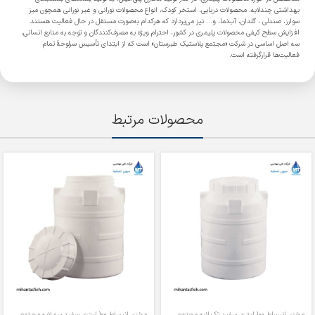
بهداشتی چندلایه، محصولات دریایی، استخر کودک، انواع محصولات نورانی و غیر نورانی همچون میز
سوارز، صندلی ، گلدان، آب‌نما، و... نیز می‌پردازد که هرکدام به‌صورت مستقل در حال فعالیت هستند.
افزایش سطح کیفی محصولات پلیمری در کشور، احترام ویژه به مصرف‌کنندگان و توجه به منابع انسانی،
سه اصل اساسی در شرکت «مجتمع پلاستیک طبرستان» است که از ابتدای تأسیس سرلوحۀ تمام
فعالیت‌ها قرارگرفته است.
محصولات مرتبط
مخزن انبساط 100 لیتری سفید تک لایه مجتمع
مخزن انبساط 100 لیتری سفید سه لایه مجتمع