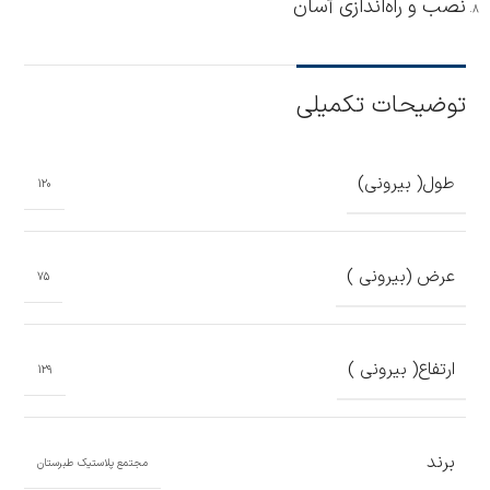
نصب و راه‌اندازی آسان
توضیحات تکمیلی
طول( بیرونی)
120
عرض (بیرونی )
75
ارتفاع( بیرونی )
129
برند
مجتمع پلاستیک طبرستان