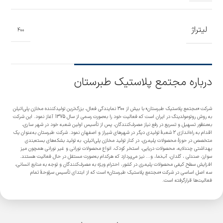
لیتراژ
400
درباره مجتمع پلاستیک طبرستان
شرکت «مجتمع پلاستیک طبرستان» با بیش از 300 نمایندگی فعال، بزرگ‌ترین تولیدکننده مخازن پلی‌اتیلن
به روش روتومولدینگ در ایران است که فعالیت خود را به‌صورت رسمی از سال 1375 آغاز نمود. این شرکت
به‌منظور تسهیل و تسریع در رفع نیاز مصرف‌کنندگان، پس از تأسیس اولین شعبه خود در شهر ساری،
اقدام به راه‌اندازی 2 شعبۀ تولیدی دیگر در شهرهای شیراز و اصفهان نمود. شرکت طبرستان به‌عنوان یک
متخصص در حوزۀ محصولات پلیمری، در کنار تولید مخازن پلی‌اتیلن، به تولید بشکه‌های بسته‌بندی
بهداشتی چندلایه، محصولات دریایی، استخر کودک، انواع محصولات نورانی و غیر نورانی همچون میز
سوارز، صندلی ، گلدان، آب‌نما، و... نیز می‌پردازد که هرکدام به‌صورت مستقل در حال فعالیت هستند.
افزایش سطح کیفی محصولات پلیمری در کشور، احترام ویژه به مصرف‌کنندگان و توجه به منابع انسانی،
سه اصل اساسی در شرکت «مجتمع پلاستیک طبرستان» است که از ابتدای تأسیس سرلوحۀ تمام
فعالیت‌ها قرارگرفته است.