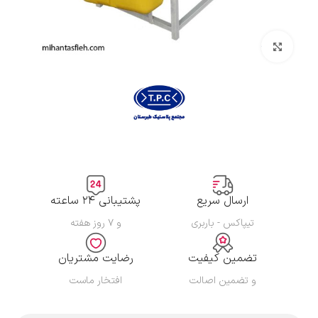
بزرگنمایی تصویر
ارسال سریع
پشتیبانی ۲۴ ساعته
تیپاکس - باربری
و ۷ روز هفته
تضمین کیفیت
رضایت مشتریان
و تضمین اصالت
افتخار ماست