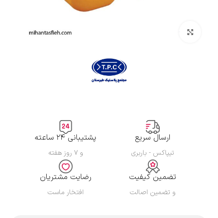
بزرگنمایی تصویر
ارسال سریع
پشتیبانی ۲۴ ساعته
تیپاکس - باربری
و ۷ روز هفته
تضمین کیفیت
رضایت مشتریان
و تضمین اصالت
افتخار ماست