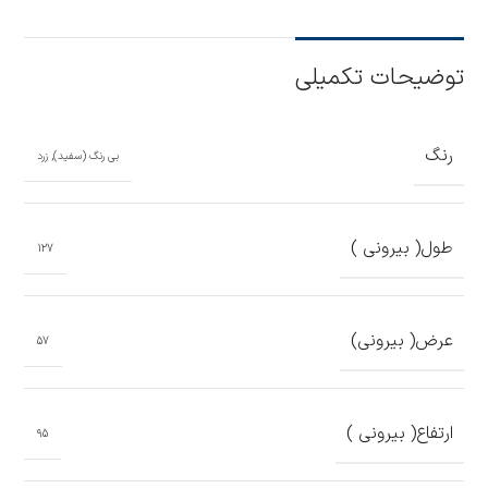
توضیحات تکمیلی
رنگ
بی رنگ (سفید)
,
زرد
طول( بیرونی )
127
عرض( بیرونی)
57
ارتفاع( بیرونی )
95