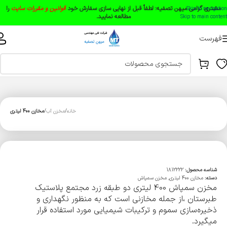
مشتری گرامی میهن تصفیه:
لطفاً قبل از نهایی سازی سفارش خود
قوانین و مقررات سایت
را
Skip to navigation
مطالعه نمایید.
Skip to main content
فهرست
خانه
مخزن آب
مخازن 400 لیتری
شناسه محصول:
1812222
دسته:
مخازن 400 لیتری
,
مخزن سمپاش
مخزن سمپاش 400 لیتری دو طبقه زرد مجتمع پلاستیک
طبرستان ،از جمله مخازنی است که به منظور نگهداری و
ذخیره‌سازی سموم و ترکیبات شیمیایی مورد استفاده قرار
میگیرد.