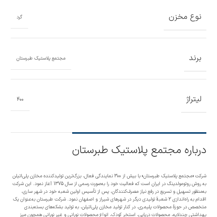
نوع مخزن
گرد
برند
مجتمع پلاستیک طبرستان
لیتراژ
400
درباره مجتمع پلاستیک طبرستان
شرکت «مجتمع پلاستیک طبرستان» با بیش از 300 نمایندگی فعال، بزرگ‌ترین تولیدکننده مخازن پلی‌اتیلن
به روش روتومولدینگ در ایران است که فعالیت خود را به‌صورت رسمی از سال 1375 آغاز نمود. این شرکت
به‌منظور تسهیل و تسریع در رفع نیاز مصرف‌کنندگان، پس از تأسیس اولین شعبه خود در شهر ساری،
اقدام به راه‌اندازی 2 شعبۀ تولیدی دیگر در شهرهای شیراز و اصفهان نمود. شرکت طبرستان به‌عنوان یک
متخصص در حوزۀ محصولات پلیمری، در کنار تولید مخازن پلی‌اتیلن، به تولید بشکه‌های بسته‌بندی
بهداشتی چندلایه، محصولات دریایی، استخر کودک، انواع محصولات نورانی و غیر نورانی همچون میز