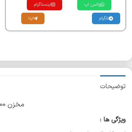
واتس اپ
اینستاگرام
تلگرام
ایتا
توضیحات
مخزن 100 لیتری
ویژگی ها :