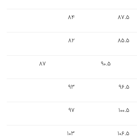
84
87.5
82
85.5
87
90.5
93
96.5
97
100.5
103
106.5