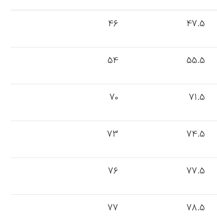
46
47.5
54
55.5
70
71.5
73
74.5
76
77.5
77
78.5