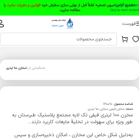
مشتری گرامی میهن تصفیه:
لطفاً قبل از نهایی سازی سفارش خود
قوانین و مقررات سایت
را
Skip to navigation
مطالعه نمایید.
Skip to main content
فهرست
خانه
مخزن آب
مخازن 100 لیتری
شناسه محصول:
1610070
دسته:
مخازن قیفی
,
مخازن 100 لیتری
مخزن 100 لیتری قیفی تک لایه مجتمع پلاستیک طبرستان به
طور ویژه برای سهولت در تخلیۀ مایعات کاربرد دارند .
به‌دلیل شکل خاص این مخازن ، امکان ذخیره‌سازی و سپس