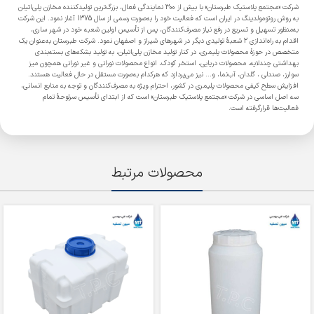
شرکت «مجتمع پلاستیک طبرستان» با بیش از 300 نمایندگی فعال، بزرگ‌ترین تولیدکننده مخازن پلی‌اتیلن
به روش روتومولدینگ در ایران است که فعالیت خود را به‌صورت رسمی از سال 1375 آغاز نمود. این شرکت
به‌منظور تسهیل و تسریع در رفع نیاز مصرف‌کنندگان، پس از تأسیس اولین شعبه خود در شهر ساری،
اقدام به راه‌اندازی 2 شعبۀ تولیدی دیگر در شهرهای شیراز و اصفهان نمود. شرکت طبرستان به‌عنوان یک
متخصص در حوزۀ محصولات پلیمری، در کنار تولید مخازن پلی‌اتیلن، به تولید بشکه‌های بسته‌بندی
بهداشتی چندلایه، محصولات دریایی، استخر کودک، انواع محصولات نورانی و غیر نورانی همچون میز
سوارز، صندلی ، گلدان، آب‌نما، و... نیز می‌پردازد که هرکدام به‌صورت مستقل در حال فعالیت هستند.
افزایش سطح کیفی محصولات پلیمری در کشور، احترام ویژه به مصرف‌کنندگان و توجه به منابع انسانی،
سه اصل اساسی در شرکت «مجتمع پلاستیک طبرستان» است که از ابتدای تأسیس سرلوحۀ تمام
فعالیت‌ها قرارگرفته است.
محصولات مرتبط