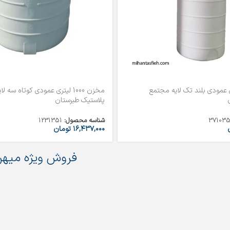
10 لیتری عمودی بلند تک لایه مجتمع
مخزن 1000 لیتری عمودی کوتاه سه 
پلاستیک طبرستان
37103
شناسه محصول:
1231351
۱۶,۴۳۷,۰۰۰
تومان
فروش ویژه میهن