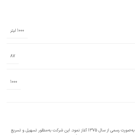
1000 لیتر
87
1000
شرکت «مجتمع پلاستیک طبرستان» با بیش از 300 نمایندگی فعال، بزرگ‌ترین تولیدکننده مخازن پلی‌اتیلن به روش روتومولدینگ در ایران است که فعالیت خود را به‌صورت رسمی از سال 1375 آغاز نمود. این شرکت به‌منظور تسهیل و تسریع