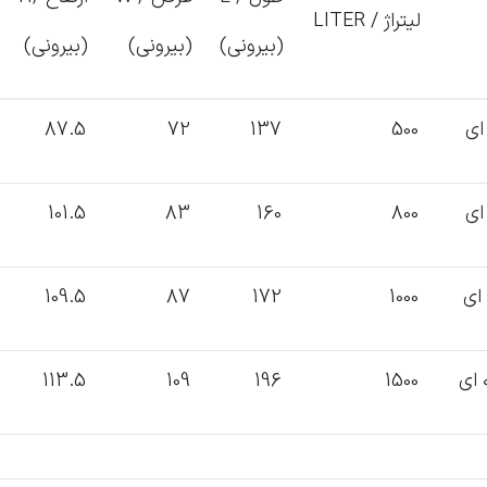
لیتراژ / LITER
(بیرونی)
(بیرونی)
(بیرونی)
87.5
72
137
500
101.5
83
160
800
109.5
87
172
1000
113.5
109
196
1500