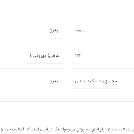
لیتراژ
سفید
عرض( بیرونی )
172
لیتراژ
مجتمع پلاستیک طبرستان