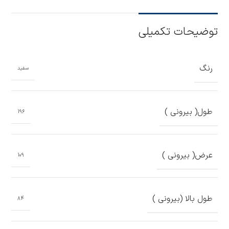
توضیحات تکمیلی
رنگ
سفید
طول( بیرونی )
196
عرض( بیرونی )
109
طول بالا (بیرونی )
84