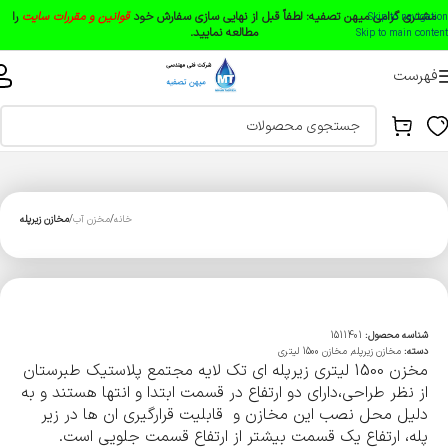
مشتری گرامی میهن تصفیه:
لطفاً قبل از نهایی سازی سفارش خود
قوانین و مقررات سایت
را
Skip to navigation
مطالعه نمایید.
Skip to main content
فهرست
خانه
مخزن آب
مخازن زیرپله
شناسه محصول:
1511401
دسته:
مخازن زیرپله
,
مخازن 1500 لیتری
مخزن 1500 لیتری زیرپله ای تک لایه مجتمع پلاستیک طبرستان
از نظر طراحی،دارای دو ارتفاع در قسمت ابتدا و انتها هستند و به
دلیل محل نصب این مخازن و قابلیت قرارگیری ان ها در زیر
پله، ارتفاع یک قسمت بیشتر از ارتفاع قسمت جلویی است.