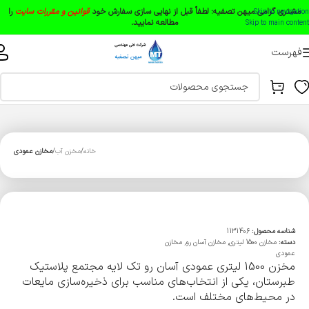
مشتری گرامی میهن تصفیه:
لطفاً قبل از نهایی سازی سفارش خود
قوانین و مقررات سایت
را
Skip to navigation
مطالعه نمایید.
Skip to main content
فهرست
خانه
مخزن آب
مخازن عمودی
شناسه محصول:
1131406
دسته:
مخازن 1500 لیتری
,
مخازن آسان رو
,
مخازن
عمودی
مخزن 1500 لیتری عمودی آسان رو تک لایه مجتمع پلاستیک
طبرستان، یکی از انتخاب‌های مناسب برای ذخیره‌سازی مایعات
در محیط‌های مختلف است.