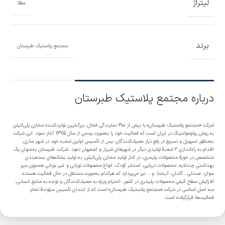
لیتراژ
1500
برند
مجتمع پلاستیک طبرستان
درباره مجتمع پلاستیک طبرستان
شرکت «مجتمع پلاستیک طبرستان» با بیش از 300 نمایندگی فعال، بزرگ‌ترین تولیدکننده مخازن پلی‌اتیلن
به روش روتومولدینگ در ایران است که فعالیت خود را به‌صورت رسمی از سال 1375 آغاز نمود. این شرکت
به‌منظور تسهیل و تسریع در رفع نیاز مصرف‌کنندگان، پس از تأسیس اولین شعبه خود در شهر ساری،
اقدام به راه‌اندازی 2 شعبۀ تولیدی دیگر در شهرهای شیراز و اصفهان نمود. شرکت طبرستان به‌عنوان یک
متخصص در حوزۀ محصولات پلیمری، در کنار تولید مخازن پلی‌اتیلن، به تولید بشکه‌های بسته‌بندی
بهداشتی چندلایه، محصولات دریایی، استخر کودک، انواع محصولات نورانی و غیر نورانی همچون میز
سوارز، صندلی ، گلدان، آب‌نما، و... نیز می‌پردازد که هرکدام به‌صورت مستقل در حال فعالیت هستند.
افزایش سطح کیفی محصولات پلیمری در کشور، احترام ویژه به مصرف‌کنندگان و توجه به منابع انسانی،
سه اصل اساسی در شرکت «مجتمع پلاستیک طبرستان» است که از ابتدای تأسیس سرلوحۀ تمام
فعالیت‌ها قرارگرفته است.