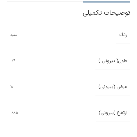
توضیحات تکمیلی
رنگ
سفید
طول( بیرونی )
164
عرض (بیرونی)
70
ارتفاع (بیرونی)
188.5