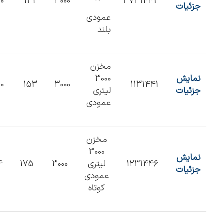
0
132
3000
3731442
جزئیات
عمودی
بلند
مخزن
نمایش
3000
0
153
3000
1131441
جزئیات
لیتری
عمودی
مخزن
3000
نمایش
1231446
لیتری
3000
175
4
جزئیات
عمودی
کوتاه