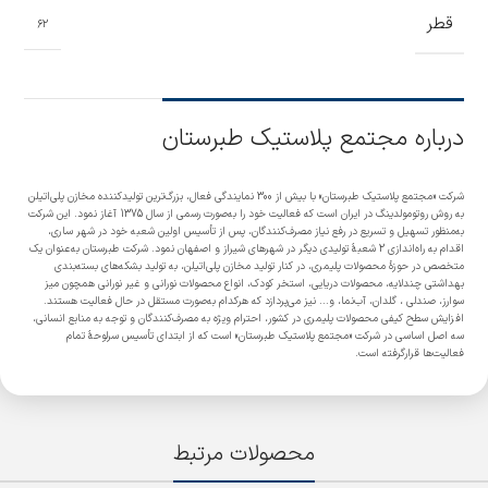
قطر
62
درباره مجتمع پلاستیک طبرستان
شرکت «مجتمع پلاستیک طبرستان» با بیش از 300 نمایندگی فعال، بزرگ‌ترین تولیدکننده مخازن پلی‌اتیلن
به روش روتومولدینگ در ایران است که فعالیت خود را به‌صورت رسمی از سال 1375 آغاز نمود. این شرکت
به‌منظور تسهیل و تسریع در رفع نیاز مصرف‌کنندگان، پس از تأسیس اولین شعبه خود در شهر ساری،
اقدام به راه‌اندازی 2 شعبۀ تولیدی دیگر در شهرهای شیراز و اصفهان نمود. شرکت طبرستان به‌عنوان یک
متخصص در حوزۀ محصولات پلیمری، در کنار تولید مخازن پلی‌اتیلن، به تولید بشکه‌های بسته‌بندی
بهداشتی چندلایه، محصولات دریایی، استخر کودک، انواع محصولات نورانی و غیر نورانی همچون میز
سوارز، صندلی ، گلدان، آب‌نما، و... نیز می‌پردازد که هرکدام به‌صورت مستقل در حال فعالیت هستند.
افزایش سطح کیفی محصولات پلیمری در کشور، احترام ویژه به مصرف‌کنندگان و توجه به منابع انسانی،
سه اصل اساسی در شرکت «مجتمع پلاستیک طبرستان» است که از ابتدای تأسیس سرلوحۀ تمام
فعالیت‌ها قرارگرفته است.
محصولات مرتبط