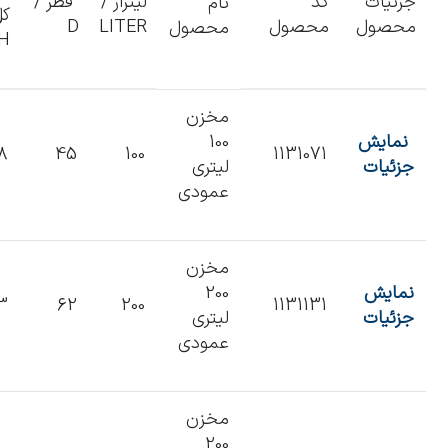
جزئیات
کد
لیتراژ /
قطر /
نام
کل
محصول
محصول
LITER
D
محصول
H
مخزن
نمایش
100
8
45
100
1131071
جزئیات
لیتری
عمودی
مخزن
نمایش
200
3
62
200
1131131
جزئیات
لیتری
عمودی
مخزن
200