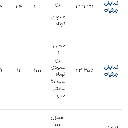
نمایش
لیتری
14
114
1000
1231351
جزئیات
عمودی
کوتاه
مخزن
1000
لیتری
نمایش
عمودی
19
111
1000
1231355
جزئیات
کوتاه
درب 50
سانتی
متری
مخزن
1000