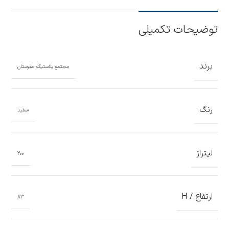
توضیحات تکمیلی
برند
مجتمع پلاستیک طبرستان
رنگ
سفید
لیتراژ
200
ارتفاع / H
83